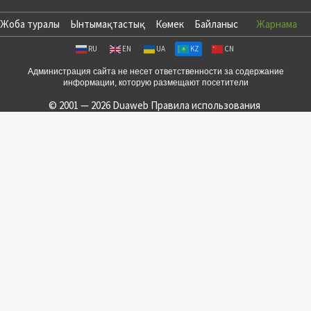
Жоба туралы
Ынтымақтастық
Көмек
Байланыс
Жарнама
RU
EN
UA
KZ
CN
Администрация сайта не несет ответственности за содержание
информации, которую размещают посетители
© 2001 — 2026 Duaweb
Правила использования