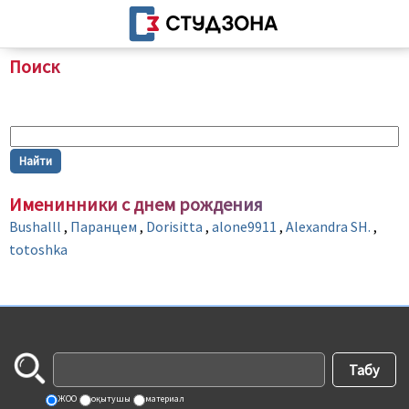
Поиск
Именинники c днем рождения
Bushalll
Паранцем
Dorisitta
alone9911
Alexandra SH.
,
,
,
,
,
totoshka
ЖОО
оқытушы
материал