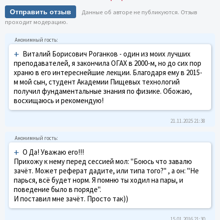
Отправить отзыв
Данные об авторе не публикуются. Отзыв
проходит модерацию.
+
Виталий Борисович Роганков - один из моих лучших
преподавателей, я закончила ОГАХ в 2000-м, но до сих пор
храню в его интереснейшие лекции. Благодаря ему в 2015-
м мой сын, студент Академии Пищевых технологий
получил фундаментальные знания по физике. Обожаю,
восхищаюсь и рекомендую!
21.11.2025 21:38
+
О Да! Уважаю его!!!
Прихожу к нему перед сессией мол: "Боюсь что завалю
зачёт. Может реферат дадите, или типа того?" , а он: "Не
парься, всё будет норм. Я помню ты ходил на пары, и
поведение было в поряде".
И поставил мне зачёт. Просто так))
15.01.2016 21:30