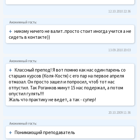
12.10.2010 22:36
+
никому ничего не валит..просто стоит иногда учится а не
сидеть в контакте))
13.09.2010 20:03
+
Классный препод! Я вот помню как нас один парень со
старших курсов (Коля-Костя) с его пар на первое апреля
отмазал. Он просто зашел и попросил, чтоб тот нас
отпустил. Так Роганков минут 15 нас подержал, а потом
опустил гулять!!!
Жаль что практику не ведет, а так - супер!
20.10.2009 11:36
+
Понимающий преподаватель