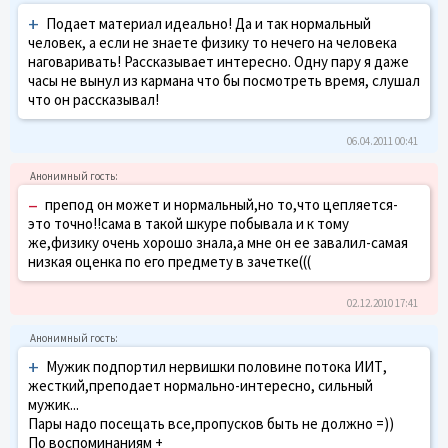
+
Подает материал идеально! Да и так нормальный
человек, а если не знаете физику то нечего на человека
наговаривать! Рассказывает интересно. Одну пару я даже
часы не вынул из кармана что бы посмотреть время, слушал
что он рассказывал!
06.04.2011 00:41
–
препод он может и нормальный,но то,что цепляется-
это точно!!сама в такой шкуре побывала и к тому
же,физику очень хорошо знала,а мне он ее завалил-самая
низкая оценка по его предмету в зачетке(((
02.12.2010 17:41
+
Мужик подпортил нервишки половине потока ИИТ,
жесткий,преподает нормально-интересно, сильный
мужик...
Пары надо посещать все,пропусков быть не должно =))
По воспоминаниям +