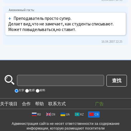
+
Преподаватель просто супер.
Делает вид,что не замечает, как студенты списывают.
Может повыделываться,но ставит.
16.04.2007 22:25
大学
教师
材料
关于项目
合作
帮助
联系方式
广告
RU
EN
UA
KZ
CN
Администрация сайта не несет ответственности за содержание
информации, которую размещают посетители