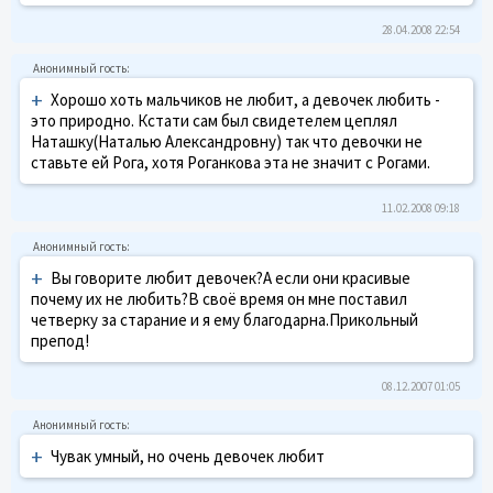
28.04.2008 22:54
+
Хорошо хоть мальчиков не любит, а девочек любить -
это природно. Кстати сам был свидетелем цеплял
Наташку(Наталью Александровну) так что девочки не
ставьте ей Рога, хотя Роганкова эта не значит с Рогами.
11.02.2008 09:18
+
Вы говорите любит девочек?А если они красивые
почему их не любить?В своё время он мне поставил
четверку за старание и я ему благодарна.Прикольный
препод!
08.12.2007 01:05
+
Чувак умный, но очень девочек любит