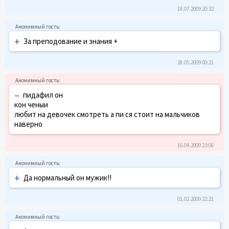
18.07.2009 20:32
+
За преподование и знания +
28.05.2009 00:21
–
пидафил он
кон ченыи
любит на девочек смотреть а пи ся стоит на мальчиков
наверно
16.04.2009 23:06
+
Да нормальный он мужик!!
01.02.2009 22:21