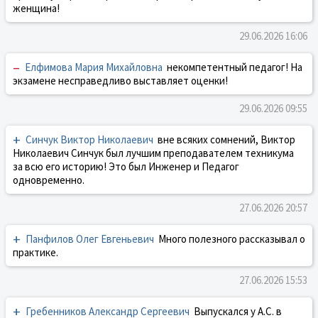
женщина!
29.06.2026 16:06
–
Елфимова Мария Михайловна
некомпетентный педагог! На
экзамене несправедливо выставляет оценки!
29.06.2026 09:55
+
Синчук Виктор Николаевич
вне всяких сомнений, Виктор
Николаевич Синчук был лучшим преподавателем техникума
за всю его историю! Это был Инженер и Педагог
одновременно.
27.06.2026 20:57
+
Панфилов Олег Евгеньевич
Много полезного рассказывал о
практике.
27.06.2026 15:53
+
Гребенников Александр Сергеевич
Выпускался у А.С. в