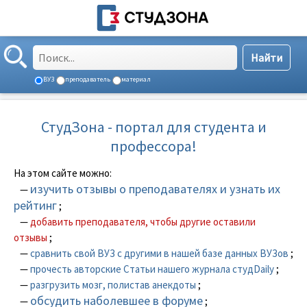
ВУЗ
преподаватель
материал
СтудЗона - портал для студента и
профессора!
На этом сайте можно:
изучить отзывы о преподавателях и узнать их
—
рейтинг
;
—
добавить преподавателя, чтобы другие оставили
отзывы
;
—
сравнить свой ВУЗ с другими в нашей базе данных ВУЗов
;
—
прочесть авторские Статьи нашего журнала студDaily
;
—
разгрузить мозг, полистав анекдоты
;
обсудить наболевшее в форуме
—
;