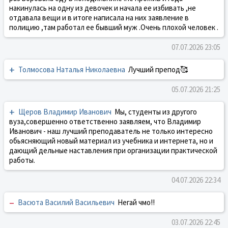
накинулась на одну из девочек и начала ее избивать ,не
отдавала вещи и в итоге написала на них заявление в
полицию ,там работал ее бывший муж .Очень плохой человек .
07.07.2026 23:05
+
Толмосова Наталья Николаевна
Лучший препод🥰
05.07.2026 21:25
+
Щеров Владимир Иванович
Мы, студенты из другого
вуза,совершенно ответственно заявляем, что Владимир
Иванович - наш лучший преподаватель не только интересно
обьясняющий новый материал из учебника и интернета, но и
дающий дельные наставления при организации практической
работы.
04.07.2026 22:34
–
Васюта Василий Васильевич
Негай чмо!!
03.07.2026 22:45