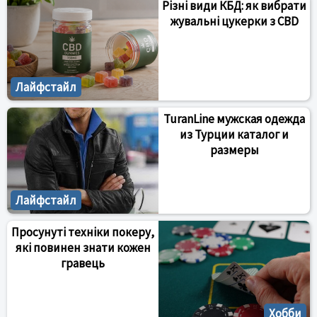
Різні види КБД: як вибрати
жувальні цукерки з CBD
Лайфстайл
TuranLine мужская одежда
из Турции каталог и
размеры
Лайфстайл
Просунуті техніки покеру,
які повинен знати кожен
гравець
Хобби