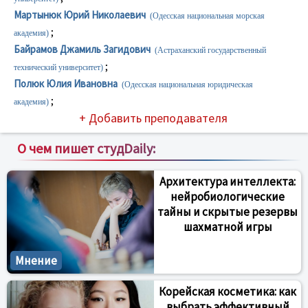
Мартынюк Юрий Николаевич
(Одесская национальная морская
;
академия)
Байрамов Джамиль Загидович
(Астраханский государственный
;
технический университет)
Полюк Юлия Ивановна
(Одесская национальная юридическая
;
академия)
+ Добавить преподавателя
О чем пишет студDaily:
Архитектура интеллекта:
нейробиологические
тайны и скрытые резервы
шахматной игры
Мнение
Корейская косметика: как
выбрать эффективный