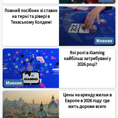
Повний посібник зі ставок
на терні та рівері в
Техаському Холдемі
Мнение
Які ролі в iGaming
найбільш затребувані у
2026 році?
Мнение
Цены на аренду жилья в
Европе в 2026 году: где
жить дороже всего