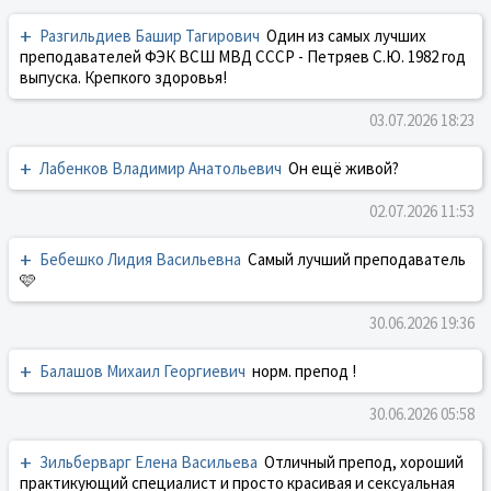
+
Разгильдиев Башир Тагирович
Один из самых лучших
преподавателей ФЭК ВСШ МВД СССР - Петряев С.Ю. 1982 год
выпуска. Крепкого здоровья!
03.07.2026 18:23
+
Лабенков Владимир Анатольевич
Он ещё живой?
02.07.2026 11:53
+
Бебешко Лидия Васильевна
Самый лучший преподаватель
🩷
30.06.2026 19:36
+
Балашов Михаил Георгиевич
норм. препод !
30.06.2026 05:58
+
Зильберварг Елена Васильева
Отличный препод, хороший
практикующий специалист и просто красивая и сексуальная