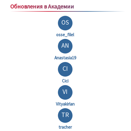
Обновления в Академии
OS
osse_filel
AN
Anastasia19
CI
Cici
VI
Vityakirlan
TR
tracher