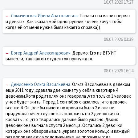
10.07.2026 17:27
–
Ломачинская Ирина Анатолиевна
Паразит на ваших нервах
и деньгах. Как сказал мой одногрупник - очень хочу чтобы
когда ей от меня нужна была какаято справка))
09.07.2026 03:39
–
Богер Андрей Александрович
Дерьмо. Его из ВГУИТ
выперли, так-как он студенток принуждал.
08.07.2026 16:14
–
Денисенко Ольга Васильевна
Ольга Васильевна в далеком
еще 2011 году ,сдавала две комнату у себя в квартире 4
девочкам.Хотя родителям она говорила ,что только 1 человек
у нее будет жить .Перед 1 сентября оказалось ,что девочек
все же 4 .Ок ,все бы ничего но кровати было 2 и она не
придумала ничего лучше как положить по 2 девчонки на
кровать .То ,что творились дальше было ужасно .Двоих
девочек она выгнала спустя 2 месяца .Остались 2 девочки
которых она обворовывала ,украла золотое кольцо и каждый
раз воровала еду в холодильнике .не прожив и года