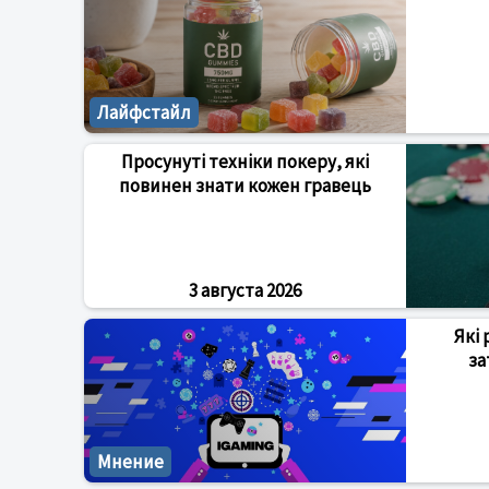
Лайфстайл
Просунуті техніки покеру, які
повинен знати кожен гравець
3 августа 2026
Які 
за
Мнение