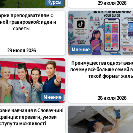
Курсы
29 июля 2026
арки преподавателям с
ной гравировкой: идеи и
советы
Мнение
29 июля 2026
Преимущества одноэтажно
почему всё больше семей 
такой формат жиль
Мнение
28 июля 2026
вне навчання в Словаччині
країнців: переваги, умови
ступу та можливості