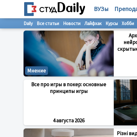
ВУЗы
Препод
Daily
Все статьи
Новости
Лайфхак
Курсы
Хобби
Арх
нейр
скрытые
Мнение
Все про игры в покер: основные
принципы игры
4 августа 2026
Різні ви