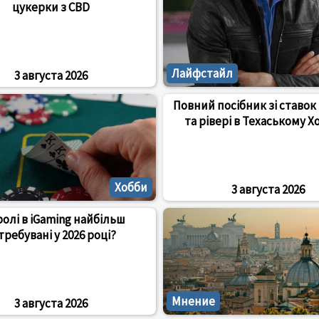
цукерки з CBD
Лайфстайл
3 августа 2026
Повний посібник зі ставок 
та рівері в Техаському Х
Хобби
3 августа 2026
ролі в iGaming найбільш
требувані у 2026 році?
Мнение
3 августа 2026