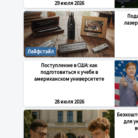
29 июля 2026
Под
лазер
Лайфстайл
Поступление в США: как
подготовиться к учебе в
американском университете
28 июля 2026
Безкошто
для у
в