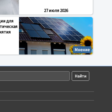
27 июля 2026
ции для
етическая
иятия
Мнение