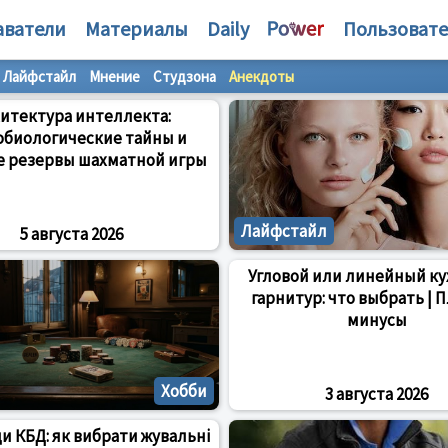
аватели
Материалы
Daily
Пользоват
Лайфстайл
Мнение
Студзона
Анекдоты
итектура интеллекта:
обиологические тайны и
 резервы шахматной игры
Лайфстайл
5 августа 2026
Угловой или линейный к
гарнитур: что выбрать | 
минусы
Хобби
3 августа 2026
ди КБД: як вибрати жувальні