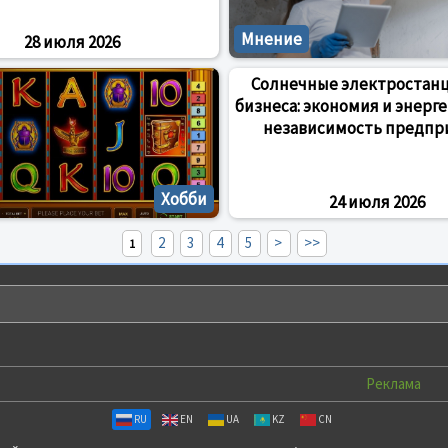
Мнение
28 июля 2026
Солнечные электростан
бизнеса: экономия и энерг
независимость предпр
Хобби
24 июля 2026
2
3
4
5
>
>>
1
Реклама
RU
EN
UA
KZ
CN