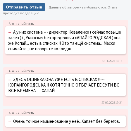
Отправить отзыв
Данные об авторе не публикуются. Отзыв
проходит модерацию.
–
А у них система --- директор Коваленко ( сейчас повыше
залез )) , Уманская без пределов и хАПАЙГОРОДСКАЯ ( она
же Копай... есть в списках !! Это та ещё система....Маски
снимайте , не позорьте колледж
20.11.2025 13:14
–
ЗДЕСЬ ОШИБКА.ОНА УЖЕ ЕСТЬ В СПИСКАХ !!---
КОПАЙГОРОДСЬКА !! ХОТЯ ТОЧНО ОТВЕЧАЕТ ЕЕ СУТИ ВО
ВСЕ ВРЕМЕНА --- ХАПАЙ
27.09.2025 19:24
–
Очень точное наименование у неё...Хапает без берегов.