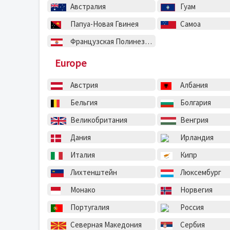
Австралия
Гуам
Папуа-Новая Гвинея
Самоа
Французская Полинезия
Europe
Австрия
Албания
Бельгия
Болгария
Великобритания
Венгрия
Дания
Ирландия
Италия
Кипр
Лихтенштейн
Люксембург
Монако
Норвегия
Португалия
Россия
Северная Македония
Сербия