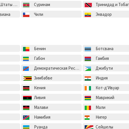
ы Америки
Суринам
Тринидад и Тобаг
виана
Чили
Эквадор
Бенин
Ботсвана
Габон
Гамбия
Демократическая Республика Конго
Джибути
Зимбабве
Индия
Кения
Кот-д'Ивуар
Ливия
Маврикий
Малави
Мали
Намибия
Нигер
Руанда
Сейшелы