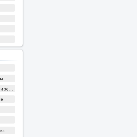
на
Геодезия, картография и землеустройства
ие
ика