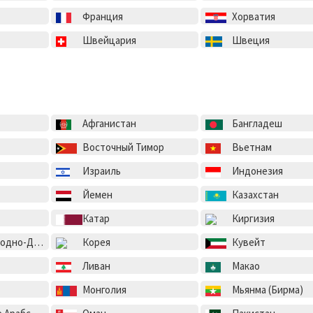
Франция
Хорватия
Швейцария
Швеция
Афганистан
Бангладеш
Восточный Тимор
Вьетнам
Израиль
Индонезия
Йемен
Казахстан
Катар
Киргизия
ская Республика
Корея
Кувейт
Ливан
Макао
Монголия
Мьянма (Бирма)