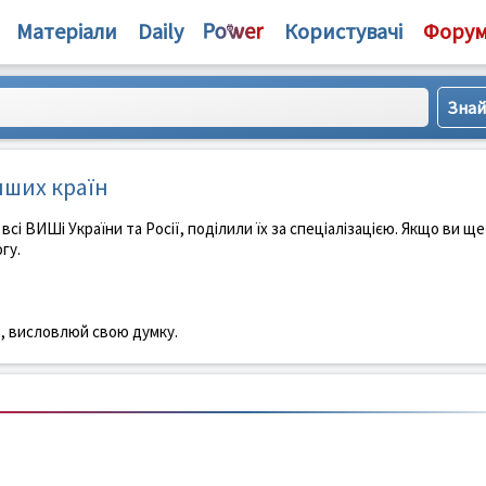
Матеріали
Daily
Користувачі
Фору
інших країн
всі ВИШі України та Росії, поділили їх за спеціалізацією. Якщо ви ще
гу.
в, висловлюй свою думку.