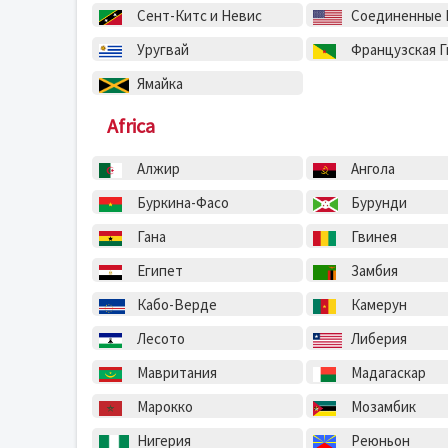
Сент-Китс и Невис
Соединенные Штат
Уругвай
Французская Г
Ямайка
Africa
Алжир
Ангола
Буркина-Фасо
Бурунди
Гана
Гвинея
Египет
Замбия
Кабо-Верде
Камерун
Лесото
Либерия
Мавритания
Мадагаскар
Марокко
Мозамбик
Нигерия
Реюньон