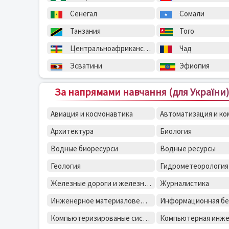
Сенегал
Сомали
Танзания
Того
Центральноафриканская Республика
Чад
Эсватини
Эфиопия
За напрямами навчання (для України)
Авиация и космонавтика
Архитектура
Биология
Водные биоресурси
Водные ресурсы
Геология
Гидрометеорология
Железные дороги и железнодорожная техника
Журналистика
Инженерное материаловедение
Компьютеризированые системы, автоматика и управления
Компьютерная инж