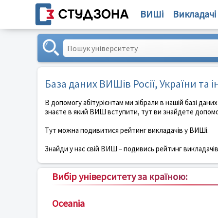
ВИШі
Викладачі
База даних ВИШів Росії, України та 
В допомогу абітурієнтам ми зібрали в нашій базі даних 
знаєте в який ВИШ вступити, тут ви знайдете допомо
Тут можна подивитися рейтинг викладачів у ВИШі.
Знайди у нас свій ВИШ – подивись рейтинг викладачі
Вибір університету за країною:
Oceania