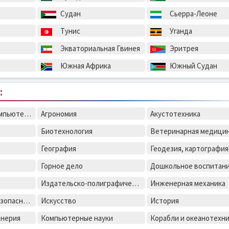
Судан
Сьерра-Леоне
Тунис
Уганда
Экваториальная Гвинея
Эритрея
Южная Африка
Южный Судан
:
Автоматизация и компьютерно-интегрованые технологии
Агрономия
Акустотехника
Биотехнология
Ветеринарная медици
География
Горное дело
Дошкольное воспитан
Издательско-полиграфическое дело
Инженерная механика
Информационная безопасность
Искусство
История
енерия
Компьютерные науки
Корабли и океанотехн