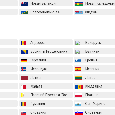
Новая Зеландия
Новая Каледония
Соломоновы о-ва
Фиджи
Андорра
Беларусь
Босния и Герцеговина
Ватикан
Германия
Греция
Исландия
Испания
Латвия
Литва
Мальта
Молдавия
Папский Престол (Государство-город Ватикан)
Польша
Румыния
Сан-Марино
Словакия
Словения