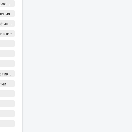
Лесное и садово-парковое хозяйство
шения
Механизация и электрификация сельского хозяйства
ование
Судовождение и энергетика судов
гии