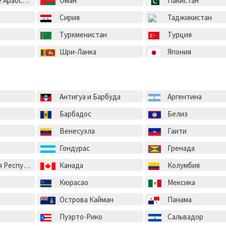
ие Эмираты
Оман
Пакистан
Сирия
Таджикистан
Туркменистан
Турция
Шри-Ланка
Япония
Антигуа и Барбуда
Аргентина
Барбадос
Белиз
Венесуэла
Гаити
Гондурас
Гренада
спублика
Канада
Колумбия
Кюрасао
Мексика
Острова Кайман
Панама
Пуэрто-Рико
Сальвадор