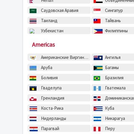
Непал
Объединенные Арабск
Саудовская Аравия
Сингапур
Таиланд
Тайвань
Узбекистан
Филиппины
Americas
Американские Виргинские острова
Ангилья
Аруба
Багамы
Боливия
Бразилия
Гваделупа
Гватемала
Гренландия
Доминиканская Ре
Коста-Рика
Куба
Нидерланды
Никарагуа
Парагвай
Перу