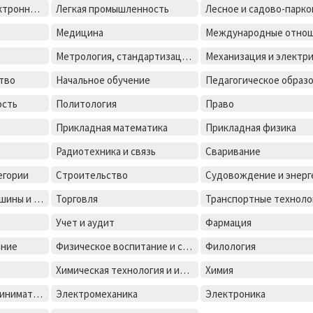
Лазерная и оптоелектронная техника
Легкая промышленность
Медицина
Международные отно
Метрология, стандартизация и сертификация
тво
Начальное обучение
Педагогическое образ
ость
Политология
Право
Прикладная математика
Прикладная физика
Радиотехника и связь
Сваривание
егории
Строительство
Технологические машины и оборудования
Торговля
Транспортные техноло
Учет и аудит
Фармация
ание
Физическое воспитание и спорт
Филология
Химическая технология и инженерия
Химия
Экономика и предпринимательство
Электромеханика
Электроника