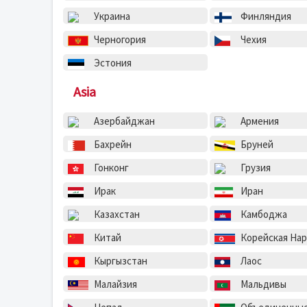
Украина
Финляндия
Черногория
Чехия
Эстония
Asia
Азербайджан
Армения
Бахрейн
Бруней
Гонконг
Грузия
Ирак
Иран
Казахстан
Камбоджа
Китай
Корейская Народно-Демократиче
Кыргызстан
Лаос
Малайзия
Мальдивы