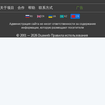
关于项目
合作
帮助
联系方式
广告
RU
EN
UA
KZ
CN
Администрация сайта не несет ответственности за содержание
информации, которую размещают посетители
© 2001 — 2026 Duaweb
Правила использования