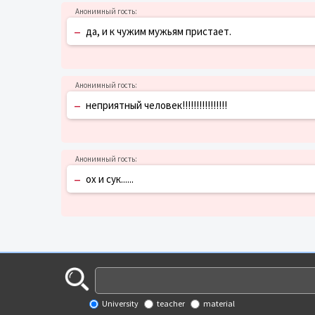
–
да, и к чужим мужьям пристает.
–
неприятный человек!!!!!!!!!!!!!!!!
–
ох и сук......
University
teacher
material