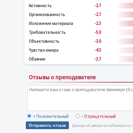
Активность
-2.7
Организованность
-2.7
Изложение материала
-2.3
Требовательность
-5.0
Объективность
-3.0
Чувство юмора
-4.3
Обаяние
-3.7
Отзывы о преподавателе
+ Положительный
– Отрицательный
Отправить отзыв
Данные об авторе не публикуются.