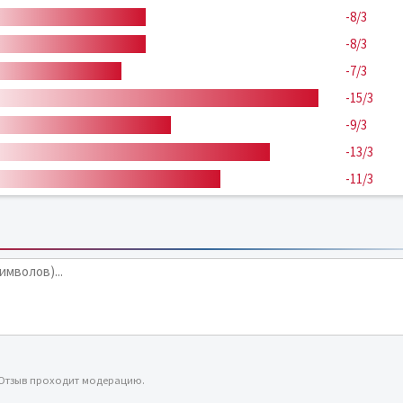
-8/3
-8/3
-7/3
-15/3
-9/3
-13/3
-11/3
 Отзыв проходит модерацию.