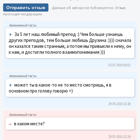
Отправить отзыв
Данные об авторе не публикуются. Отзыв
проходит модерацию.
+
За 5 лет наш любимый препод :) Чем больше узнаешь
других преподов, тем больше любишь Друзина :)))) сначала
он казался таким странным, а потом мы привыкли к нему, он
к нам, и достигли полного взаимопонимания )))
02.07.2010 00:01
+
может ты в какое-то не то место смотришь, я в
основном про голову говорю =)
29.05.2010 22:28
–
в каком месте?
29.05.2010 22:24