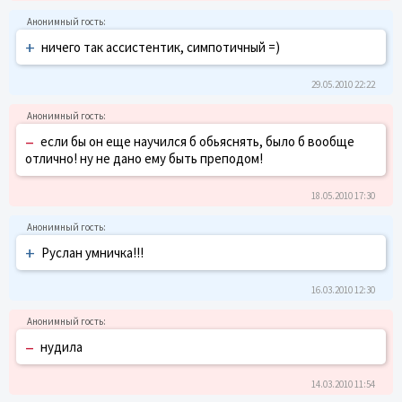
+
ничего так ассистентик, симпотичный =)
29.05.2010 22:22
–
если бы он еще научился б обьяснять, было б вообще
отлично! ну не дано ему быть преподом!
18.05.2010 17:30
+
Руслан умничка!!!
16.03.2010 12:30
–
нудила
14.03.2010 11:54