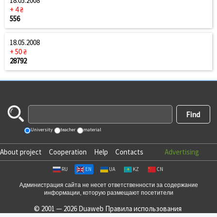
18.05.2008
+ 4 ₴
556
18.05.2008
+ 50 ₴
28792
University
teacher
material
About project
Cooperation
Help
Contacts
Advertising
RU
EN
UA
KZ
CN
Администрация сайта не несет ответственности за содержание
информации, которую размещают посетители
© 2001 — 2026 Duaweb
Правила использования