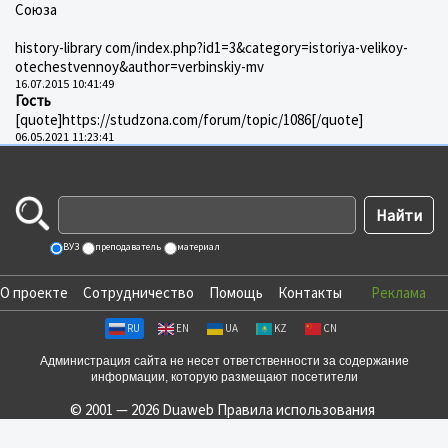
Союза
history-library com/index.php?id1=3&category=istoriya-velikoy-
otechestvennoy&author=verbinskiy-mv
16.07.2015 10:41:49
Гость
[quote]https://studzona.com/forum/topic/1086[/quote]
06.05.2021 11:23:41
ВУЗ
преподаватель
материал
О проекте
Сотрудничество
Помощь
Контакты
Реклама
RU
EN
UA
KZ
CN
Администрация сайта не несет ответственности за содержание
информации, которую размещают посетители
© 2001 — 2026 Duaweb
Правила использования