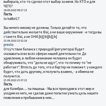
выбирала, кто-то сделал этот выбор за меня. Но КТО и для
ЧЕГО?
18.09.2010 09:27:13
Гость
to kalibri17
Вы ничего никому не должны. Только делайте то, что
действительно желаете ВЫ, а не ваше окружение - и тогда вы
станете ВЫ, а не ОНИ.[b][/b][b][/b]
23.09.2010 23:52:26
presto
Отсутствие баланса с природой (регулятора) будет
сказываться во всех сферах нашей деятельности. До
удивления, в любом начинании человека он будет
обнаруживать, что "дела не идут", что-то почему-то "не
работает". Вплоть до того, что и бартер не поможет: у каждого
будет, что дать другому, и получить взамен, - а обмена не
получится.
23.09.2010 23:57:23
Гость
для Калибри......ты пишешь - Мы все приходим в этот мир и
уходим из него, не сделав даже попытки узнать цель нашего
появления и пребывания в нем.....