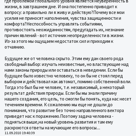
где проблемой глобального уровня является неуверенность в
жизни, в завтрашнем дне. И она постепенно приводит к
вопросу: а правильно ли я живу и действую?Почему все мои
усилия не приносят наполнения, чувства защищенности и
комфорта?Неспособность управлять событиями,
противостоять неожиданностям, предугадать их, незнание
причин явлений - вот источник неопределенности в жизни.
Из-за этого мы ощущаем недостаток сил и приходим к
отчаянию.
Будущее же от человека скрыто. Этим ему дан своего рода
свободный выбор: изучать неизвестные, но властвующие над
нами законы природы или оставаться в неведении. Если бы
будущее было известно человеку, то он бы не стоял перед
выбором и действовал как автомат, помимо собственной воли.
Тогда это был бы не человек, т.е. независимый, а некоторый
результат действия природы. Если бы мы знали причину
нашего создания, его цель, то смогли бы понять, куда нас несет
течением времени. К сожалению мы еще не дошли до
понимания, что развитие без точно направленного вектора
приведет нас к поражению.Поэтому задача человека -
подняться выше,на новый уровень развития и там ему
раскроются ответы на мучающие его вопросы....
11.09.2010 19:40:39