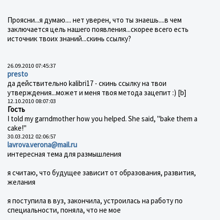
Проясни...я думаю.... нет уверен, что ты знаешь....в чем
заключается цель нашего появления...скорее всего есть
источник твоих знаний...скинь ссылку?
26.09.2010 07:45:37
presto
да действительно kalibri17 - скинь ссылку на твои
утверждения...может и меня твоя метода зацепит :) [b]
12.10.2010 08:07:03
Гость
I told my garndmother how you helped. She said, "bake them a
cake!"
30.03.2012 02:06:57
lavrova.verona@mail.ru
интересная тема для размышления
я считаю, что будущее зависит от образования, развития,
желания
я поступила в вуз, закончила, устроилась на работу по
специальности, поняла, что не мое