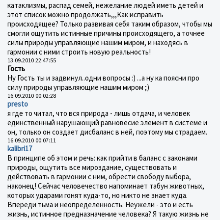
катаклизмы, распад семей, нежелание людей иметь детей и
этот список можно продолжать,,,Как исправить
происходящее? Только развивая себя таким образом, чтобы мы
смогли ощутить истинные причины происходящего, а точнее
силы природы управляющие нашим миром, и находясь в
гармонии с ними строить новую реальность!
13.09.2010 22:47:55
Гость
Ну Гость ты и задвинул..одни вопросы :) ...а ну ка поясни про
силу природы управляющие нашим миром ;)
16.09.2010 00:02:28
presto
я где то читал, что вся природа - лишь отдача, и человек
единственный нарушающий равновесие элемент в системе и
он, только он создает дисбаланс в ней, поэтому мы страдаем.
16.09.2010 00:07:11
kalibri17
В принципе об этом и речь: как прийти в баланс с законами
природы, ощутить все мироздание, существовать и
действовать в гармонии с ним, обрести свободу выбора,
наконец! Сейчас человечество напоминает табун животных,
которых ударами гонят куда-то, но никто не знает куда.
Впереди тьма и неопределенность. Неужели - это и есть
жизнь, истинное предназначение человека? Я такую жизнь не