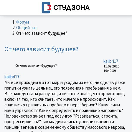
Форум
Общий чат
От чего зависит будущее?
От чего зависит будущее?
kalibri17
От чего зависит будущее?
11.09.2010
19:40:39
kalibri17
Мы все приходим в этот мир и уходим из него, не сделав даже
попытки узнать цель нашего появления и пребывания в нем.
Все находятся на распутье, и никто не знает, что происходит,
включая тех, кто считает, что ничего не происходит. Как
спастись от различных проблем и неразберихи? Какие силы
нами управляют? Как их определить и правильно направить?
Человечество живет под лозунгом:"Развиваться, строить,
прогрессировать!" Так мы двигались с древних времен и
пришли теперь к современному обществу массового невроза,