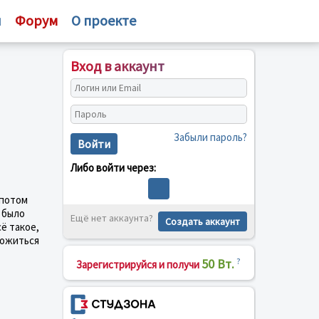
и
Форум
О проекте
Вход в аккаунт
Забыли пароль?
Войти
Либо войти через:
 потом
 было
Ещё нет аккаунта?
Создать аккаунт
ё такое,
уложиться
50 Вт.
?
Зарегистрируйся и получи