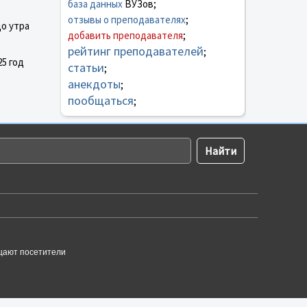
база данных
ВУЗов;
отзывы о преподавателях
;
до утра
добавить преподавателя
;
рейтинг преподавателей
;
25 год
статьи
;
анекдоты
;
пообщаться
;
щают посетители