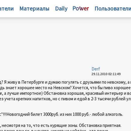
атели
Материалы
Daily
Пользовател
Derf
29.11.2010 02:11:49
д? Я живу в Петербурге и думаю погулять с друзьями по невскому, а
дь знает хорошее место на Невском? Хочется, что бы пиво хорошее
, а лучше импортное) Обстановка хорошая, красивый интерьер и вс
без учета крепких напитков, но с пивом и едой в 2-3 тысячи рублей 
"!!!Новогодний билет 3000руб. из них 1000 руб.- любой алкоголь.
, несмотря на то, что есть курящие зоны. Обстановка приятная.
а такие деньги, в центре, ничего не найдёшь, это точно.