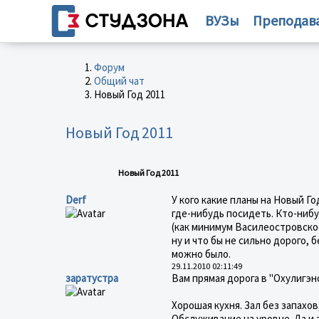
ВУЗы
Преподав
Форум
Общий чат
Новый Год 2011
Новый Год 2011
Новый Год 2011
Derf
У кого какие планы на Новый Го
где-нибудь посидеть. Кто-нибу
(как минимум Василеостровское
ну и что бы не сильно дорого, 
можно было.
29.11.2010 02:11:49
заратустра
Вам прямая дорога в "Охулигэнс
Хорошая кухня. Зал без запахов
Обслуживание на уровне. Да и з