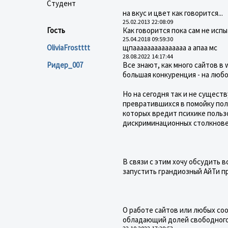
Студент
на вкус и цвет как говорится...
25.02.2013 22:08:09
Гость
Как говорится пока сам не испыт
25.04.2018 09:59:30
OliviaFrostttt
щпааааааааааааааа а апаа мс
28.08.2022 14:17:44
Ридер_007
Все знают, как много сайтов в
большая конкуренция - на любо
Но на сегодня так и не сущест
превратившихся в помойку пол
которых вредит психике польз
дискриминационных столкновен
В связи с этим хочу обсудить в
запустить грандиозный АйТи 
О работе сайтов или любых со
обладающий долей свободного 