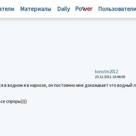
атели
Материалы
Daily
Пользовател
konstm2012
25.12.2011 10:48:00
ся в водном я в нархозе, он постоянно мне доказывает что водный 
се спроры))))