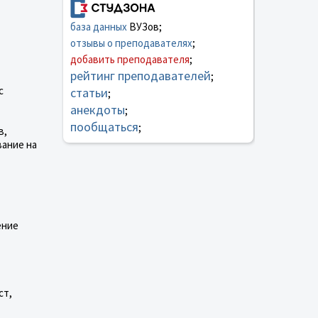
база данных
ВУЗов;
отзывы о преподавателях
;
добавить преподавателя
;
рейтинг преподавателей
;
с
статьи
;
анекдоты
;
пообщаться
;
в,
вание на
ение
ст,