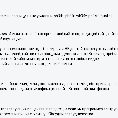
аешь,разницу ты не увидишь :ph34r: :ph34r: :ph34r: :ph34r: [quote]
 www. И если раньше было проблемой найти подходящий сайт, сейча
й вкус и цвет.
вует нормального метода блокировки НЕ достойных ресурсов: сайто
ьзователей, сайтов с хитрож_пым админом и прочей шляпы, пребы
ователей либо гарантирует послевкусие от любых видов
ий и посягательств на кодекс веб-чести.
се соображения, если у кого имеются, на этот счёт, ибо принял реш
проект по созданию верификационной рейтинговой платформы.
ответствующих вещах пишите здесь, а если вы программер альтруи
времени, пишите в личку... Обсудим сотрудничество.