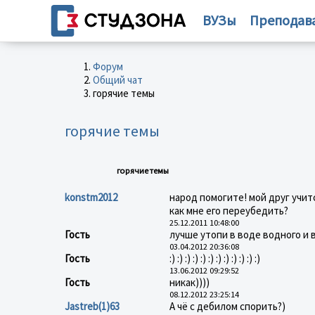
ВУЗы
Преподав
Форум
Общий чат
горячие темы
горячие темы
горячие темы
konstm2012
народ помогите! мой друг учит
как мне его переубедить?
25.12.2011 10:48:00
Гость
лучше утопи в воде водного и в
03.04.2012 20:36:08
Гость
:) :) :) :) :) :) :) :) :) :) :) :)
13.06.2012 09:29:52
Гость
никак))))
08.12.2012 23:25:14
Jastreb(1)63
А чё с дебилом спорить?)