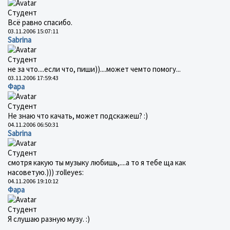
Студент
Всё равно спасибо.
03.11.2006 15:07:11
Sabrina
Студент
не за что....если что, пиши))....может чемто помогу...
03.11.2006 17:59:43
Фара
Студент
Не знаю что качать, может подскажеш? :)
04.11.2006 06:50:31
Sabrina
Студент
смотря какую ты музыку любишь,....а то я тебе ща как
насоветую.))) :rolleyes:
04.11.2006 19:10:12
Фара
Студент
Я слушаю разную музу. :)