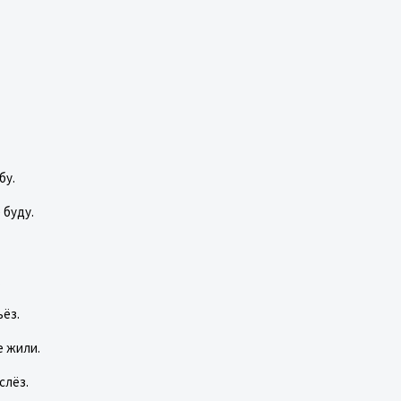
бу.
 буду.
.
ьёз.
е жили.
слёз.