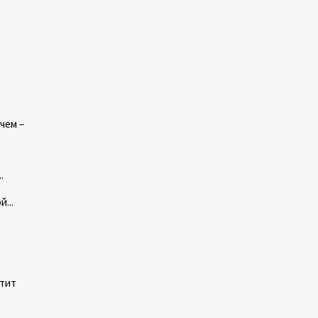
чем –
.
...
атит