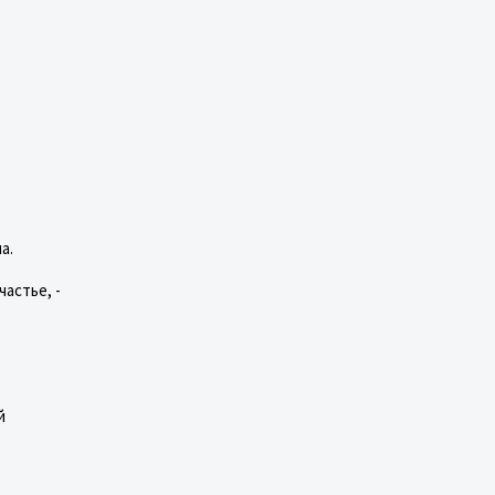
а.
астье, -
й