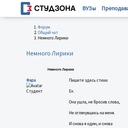
ВУЗы
Преподав
Форум
Общий чат
Немного Лирики
Немного Лирики
Немного Лирики
Фара
Пишите здесь стихи.
Студент
Ех:
Она ушла, не бросив слова,
Не оглянувшись на меня.
И снова я один, и снова