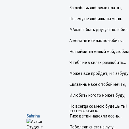
За любовь любовью платят,
Почему не любишь ты меня...
МАожет быть другую полюбил 
А меня не в силах полюбить..
Но пойми ты милый мой, любим
Я тебя не в силах разлюбить...
Может все пройдет, и я забуду
Связанные все с тобой мечты,
И любить когото может буду,
Но всегда со мною будешь ты!
03.11.2006 14:48:16
Sabrina
Тихо ветви навеяли осень...
Студент
Побелели снега на лугу,