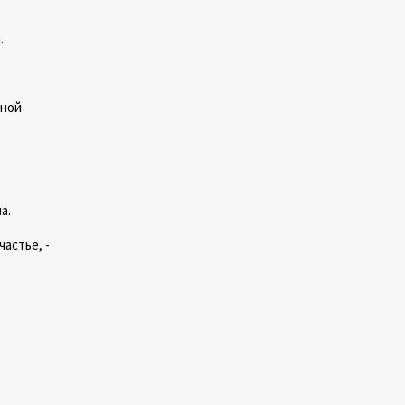
,
.
тной
а.
астье, -