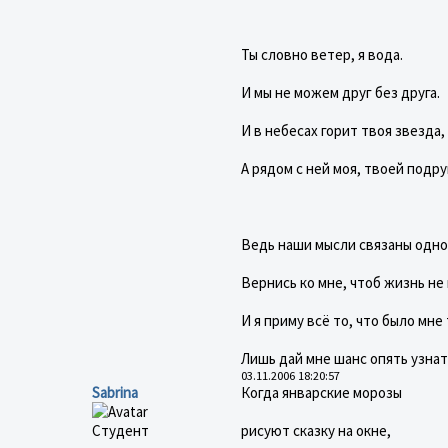
Ты словно ветер, я вода.
И мы не можем друг без друга.
И в небесах горит твоя звезда,
А рядом с ней моя, твоей подру
Ведь наши мысли связаны одно
Вернись ко мне, чтоб жизнь не
И я приму всё то, что было мне
Лишь дай мне шанс опять узнат
03.11.2006 18:20:57
Sabrina
Когда январские морозы
Студент
рисуют сказку на окне,