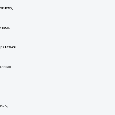
режнему,
иться,
прятаться
ели мы
.
нкою,