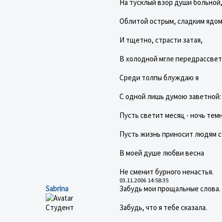
На тусклый взор души больной
Облитой острым, сладким ядом
И тщетно, страсти затая,
В холодной мгле передрассве
Среди толпы блуждаю я
С одной лишь думою заветной:
Пусть светит месяц - ночь темн
Пусть жизнь приносит людям сч
В моей душе любви весна
Не сменит бурного ненастья.
03.11.2006 14:58:35
Sabrina
Забудь мои прощальные слова.
Студент
Забудь, что я тебе сказала.