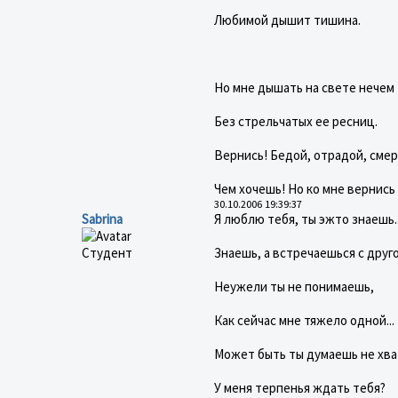
Любимой дышит тишина.
Но мне дышать на свете нечем
Без стрельчатых ее ресниц.
Вернись! Бедой, отрадой, смер
Чем хочешь! Но ко мне вернись
30.10.2006 19:39:37
Sabrina
Я люблю тебя, ты эжто знаешь..
Студент
Знаешь, а встречаешься с другой
Неужели ты не понимаешь,
Как сейчас мне тяжело одной...
Может быть ты думаешь не хв
У меня терпенья ждать тебя?