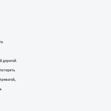
га.
й дорогой.
 потерять
 тревогой,
ь