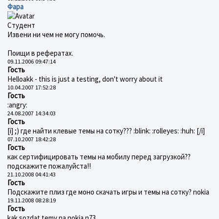
Фара
Студент
Извени ни чем не могу помочь.
Поищи в рефератах.
09.11.2006 09:47:14
Гость
Helloakk - this is just a testing, don't worry about it
10.04.2007 17:52:28
Гость
:angry:
24.08.2007 14:34:03
Гость
[i] ;) где найти клевые темы на сотку??? :blink: :rolleyes: :huh: [/i]
07.10.2007 18:42:28
Гость
как сертифицировать темы на мобилу перед загрузкой??
подскажите пожалуйста!!
21.10.2008 04:41:43
Гость
Подскажите плиз где моно скачать игры и темы на сотку? nokia
19.11.2008 08:28:19
Гость
kak sozdat temy na nokia n73