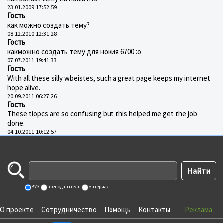
23.01.2009 17:52:59
Гость
как можно создать тему?
08.12.2010 12:31:28
Гость
какможно создать тему для нокия 6700 :o
07.07.2011 19:41:33
Гость
With all these silly wbeistes, such a great page keeps my internet
hope alive.
20.09.2011 06:27:26
Гость
These tiopcs are so confusing but this helped me get the job
done.
04.10.2011 10:12:57
ВУЗ
преподаватель
материал
О проекте
Сотрудничество
Помощь
Контакты
Реклама