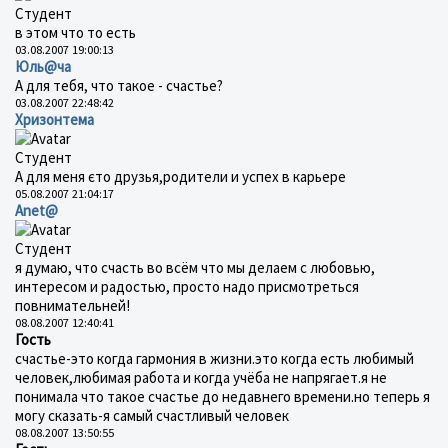
Студент
в этом что то есть
03.08.2007 19:00:13
Юль@ча
А для тебя, что такое - счастье?
03.08.2007 22:48:42
Хризонтема
Студент
А для меня єто друзья,родители и успех в карьере
05.08.2007 21:04:17
Anet@
Студент
я думаю, что счасть во всём что мы делаем с любовью,
интересом и радостью, просто надо присмотреться
повнимательней!
08.08.2007 12:40:41
Гость
счастье-это когда гармония в жизни.это когда есть любимый
человек,любимая работа и когда учёба не напрягает.я не
понимала что такое счастье до недавнего времени.но теперь я
могу сказать-я самый счастливый человек
08.08.2007 13:50:55