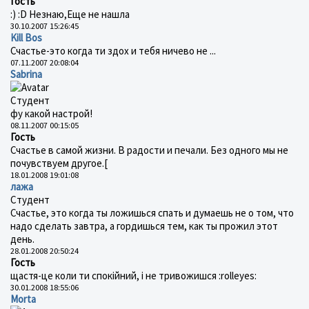
Гость
:) :D Незнаю,Еще не нашла
30.10.2007 15:26:45
Kill Bos
Счастье-это когда ти здох и тебя ничево не ...
07.11.2007 20:08:04
Sabrina
Студент
фу какой настрой!
08.11.2007 00:15:05
Гость
Счастье в самой жизни. В радости и печали. Без одного мы не
почувствуем другое.[
18.01.2008 19:01:08
лажа
Студент
Счастье, это когда ты ложишься спать и думаешь не о том, что
надо сделать завтра, а гордишься тем, как ты прожил этот
день.
28.01.2008 20:50:24
Гость
щастя-це коли ти спокійний, і не тривожишся :rolleyes:
30.01.2008 18:55:06
Morta