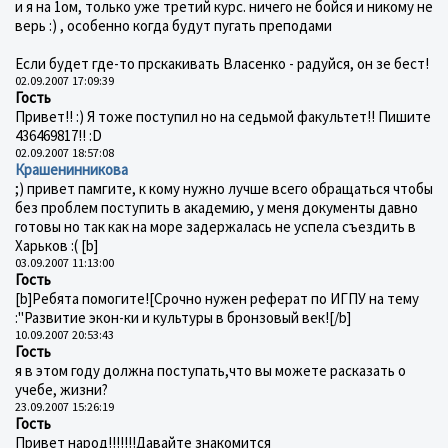
и я на 1ом, только уже третий курс. ничего не бойся и никому не
верь :) , особенно когда будут пугать преподами
Если будет где-то прскакивать Власенко - радуйся, он зе бест!
02.09.2007 17:09:39
Гость
Привет!! :) Я тоже поступил но на седьмой факультет!! Пишите
436469817!! :D
02.09.2007 18:57:08
Крашенинникова
;) привет памгите, к кому нужно лучше всего обращаться чтобы
без проблем поступить в академию, у меня документы давно
готовы но так как на море задержалась не успела съездить в
Харьков :( [b]
03.09.2007 11:13:00
Гость
[b]Ребята помогите![Срочно нужен реферат по ИГПУ на тему
:"Развитие экон-ки и культуры в бронзовый век![/b]
10.09.2007 20:53:43
Гость
я в этом году должна поступать,что вы можете расказать о
учебе, жизни?
23.09.2007 15:26:19
Гость
Привет народ!!!!!!!Давайте знакомится