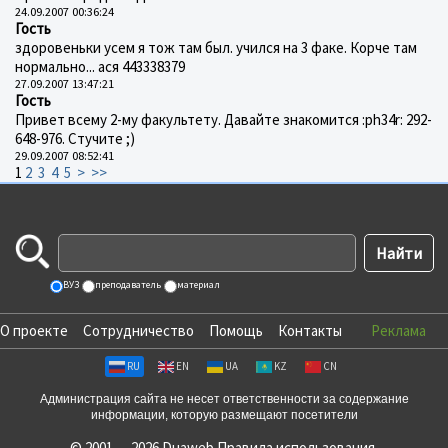
24.09.2007 00:36:24
Гость
здоровеньки усем я тож там был. учился на 3 факе. Корче там
нормально... ася 443338379
27.09.2007 13:47:21
Гость
Привет всему 2-му факультету. Давайте знакомится :ph34r: 292-
648-976. Стучите ;)
29.09.2007 08:52:41
1
2
3
4
5
>
>>
ВУЗ
преподаватель
материал
О проекте
Сотрудничество
Помощь
Контакты
Реклама
RU
EN
UA
KZ
CN
Администрация сайта не несет ответственности за содержание
информации, которую размещают посетители
© 2001 — 2026 Duaweb
Правила использования