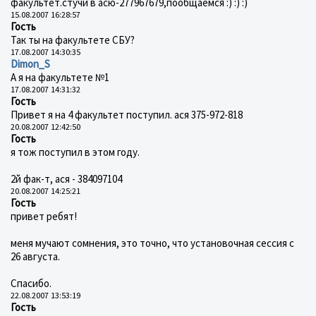
факультет.стучи в асю-277967679,пообщаемся :) :) :)
15.08.2007 16:28:57
Гость
Так ты на факультете СБУ?
17.08.2007 14:30:35
Dimon_S
А я на факультете №1
17.08.2007 14:31:32
Гость
Привет я на 4 факультет поступил. ася 375-972-818
20.08.2007 12:42:50
Гость
я тож поступил в этом году.
2й фак-т, ася - 384097104
20.08.2007 14:25:21
Гость
привет ребят!
меня мучают сомнения, это точно, что установочная сессия с
26 августа.
Спасибо.
22.08.2007 13:53:19
Гость