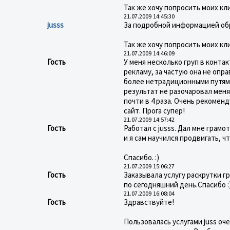
Так же хочу попросить моих кл
21.07.2009 14:45:30
jusss
За подробной информацией обр
Так же хочу попросить моих кл
21.07.2009 14:46:09
Гость
У меня несколько груп в контак
рекламу, за частую она не опр
более нетрадиционными путями.
результат не разочаровал меня.
почти в 4 раза. Очень рекомен
сайт. Прога супер!
21.07.2009 14:57:42
Гость
Работал с jusss. Дал мне грам
и я сам научился продвигать, 
Спасибо. :)
21.07.2009 15:06:27
Гость
Заказывала услугу раскрутки г
по сегодняшний день.Спасибо :
21.07.2009 16:08:04
Гость
Здравствуйте!
Пользовалась услугами juss оч