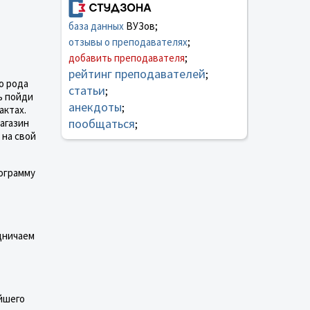
база данных
ВУЗов;
отзывы о преподавателях
;
добавить преподавателя
;
рейтинг преподавателей
;
о рода
статьи
;
ь пойди
анекдоты
;
актах.
пообщаться
магазин
;
 на свой
рограмму
удничаем
ейшего