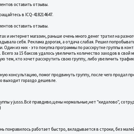
иентов оставить отзывы.
ащайтесь в ICQ-418214647.
иентов оставить отзывы.
тах и интернет магазин, раньше очень много денег тратил на разног
авдывала себя. Реклама дорогая, а отдача слабая. Решил попробыват
 Один из них - это покупка программы по расскрутке группы в конт
 Всего за 15 баксов удалось увеличить количество заходов в свой 
дую тем, кто хочет расскрутить свою группу, либо увеличить трафик
отную консультацию, помог продвинуть группу, после чего продал п
что выходит гораздо дешевле.
руппы у jusss.Всё правдиво,цены нормальные,нет "кидалово", сотр
)
ень понравилось работает быстро, вкладывается в строки, без мал