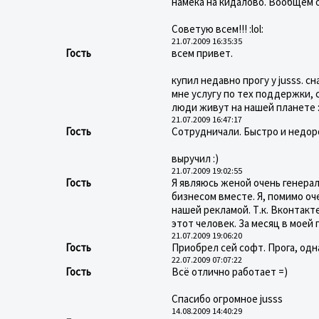
намека на кидалово. Вообщем 
Советую всем!!! :lol:
21.07.2009 16:35:35
Гость
всем привет.
купил недавно прогу у jusss. с
мне услугу по тех поддержки, с
люди живут на нашей планете :
21.07.2009 16:47:17
Гость
Сотрудничали. Быстро и недор
выручил :)
21.07.2009 19:02:55
Гость
Я являюсь женой очень генера
бизнесом вместе. Я, помимо оч
нашей рекламой. Т.к. Вконтакте
этот человек. За месяц в моей 
21.07.2009 19:06:20
Гость
Приобрел сей софт. Прога, одн
22.07.2009 07:07:22
Гость
Всё отлично работает =)
Спасибо огромное jusss
14.08.2009 14:40:29