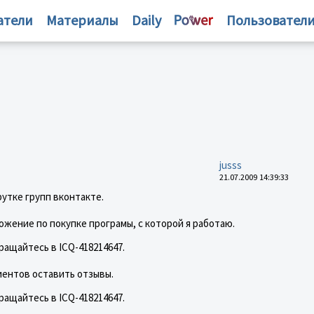
атели
Материалы
Daily
Пользовател
jusss
21.07.2009 14:39:33
рутке групп вконтакте.
жение по покупке програмы, с которой я работаю.
ащайтесь в ICQ-418214647.
иентов оставить отзывы.
ащайтесь в ICQ-418214647.