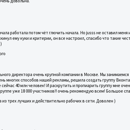
очень довольна.
начала работала потом чёт глючить начала. Но jusss не оставил меня 
кинул ему куки и критерии, он все настроил, спасибо что такие чес
)
ого
льного директора очень крупной компании в Москве. Мы занимаемся
ень многих способов нашей рекламы, решила создать группу Вконта
 сейчас 40 млн человек! И раскрутить и пропиарить группу мне оче
группе уже 18 000 участников!! очень рекомендую всем! Большое спа
а из трех лучших и действительно рабочих в сети. Доволен )