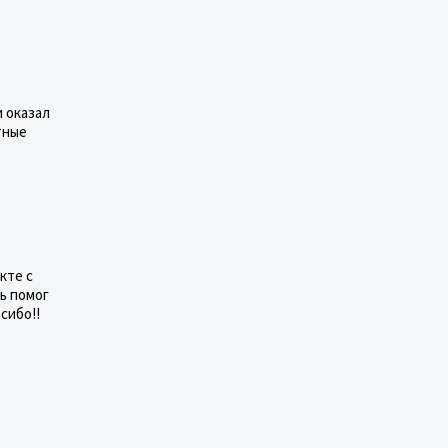
и оказал
тные
кте с
нь помог
сибо!!