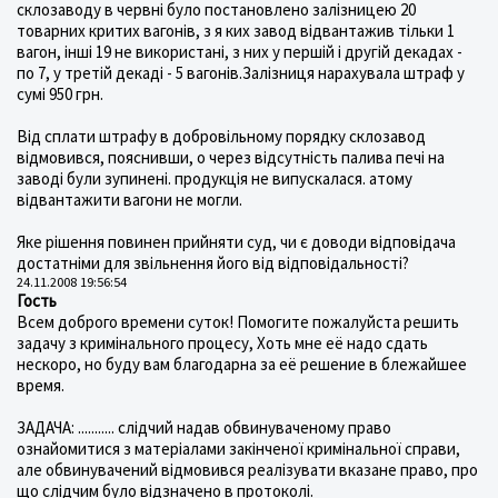
склозаводу в червні було постановлено залізницею 20
товарних критих вагонів, з я ких завод відвантажив тільки 1
вагон, інші 19 не використані, з них у першій і другій декадах -
по 7, у третій декаді - 5 вагонів.Залізниця нарахувала штраф у
сумі 950 грн.
Від сплати штрафу в добровільному порядку склозавод
відмовився, пояснивши, о через відсутність палива печі на
заводі були зупинені. продукція не випускалася. атому
відвантажити вагони не могли.
Яке рішення повинен прийняти суд, чи є доводи відповідача
достатніми для звільнення його від відповідальності?
24.11.2008 19:56:54
Гость
Всем доброго времени суток! Помогите пожалуйста решить
задачу з кримінального процесу, Хоть мне её надо сдать
нескоро, но буду вам благодарна за её решение в блежайшее
время.
ЗАДАЧА: ........... слідчий надав обвинуваченому право
ознайомитися з матеріалами закінченої кримінальної справи,
але обвинувачений відмовився реалізувати вказане право, про
що слідчим було відзначено в протоколі.