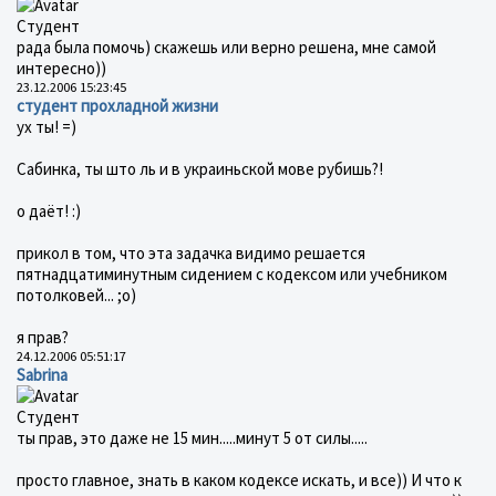
Студент
рада была помочь) скажешь или верно решена, мне самой
интересно))
23.12.2006 15:23:45
студент прохладной жизни
ух ты! =)
Сабинка, ты што ль и в украиньской мове рубишь?!
о даёт! :)
прикол в том, что эта задачка видимо решается
пятнадцатиминутным сидением с кодексом или учебником
потолковей... ;о)
я прав?
24.12.2006 05:51:17
Sabrina
Студент
ты прав, это даже не 15 мин.....минут 5 от силы.....
просто главное, знать в каком кодексе искать, и все)) И что к