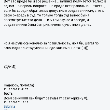
Вот єто вроде бы и все решение....заминка получается только в
одном.....в первом вопросе....но вроде все правильно..... тоесть,
если бы соседи обратились допустим к родственникам, а те в
свою очередь в суд, то только тогда суд вынес бы на
рассмотрение это дело.......и в том случае и соседи, и
родственники были бы привлечены к участию в деле....
но я не ручаюсь конечно за правильность, но я бы, шагая по
законодательству украины, сделала именно так ))))))
УДАЧИ))
Надеюсь, помогла)
22.12.2006 21:44:27
Гость
Всем сенк!!!!!!!! Как будет результат сазу черкану =)...
23.12.2006 01:12:15
Sabrina