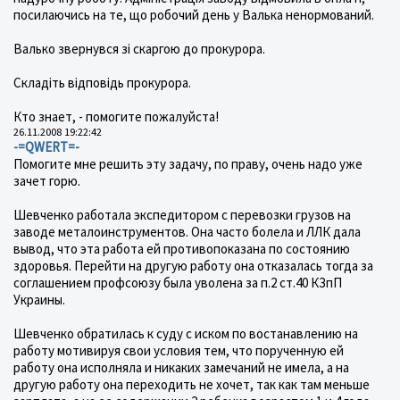
посилаючись на те, що робочий день у Валька ненормований.
Валько звернувся зі скаргою до прокурора.
Складіть відповідь прокурора.
Кто знает, - помогите пожалуйста!
26.11.2008 19:22:42
-=QWERT=-
Помогите мне решить эту задачу, по праву, очень надо уже
зачет горю.
Шевченко работала экспедитором с перевозки грузов на
заводе металоинструментов. Она часто болела и ЛЛК дала
вывод, что эта работа ей противопоказана по состоянию
здоровья. Перейти на другую работу она отказалась тогда за
соглашением профсоюзу была уволена за п.2 ст.40 КЗпП
Украины.
Шевченко обратилась к суду с иском по востанавлению на
работу мотивируя свои условия тем, что порученную ей
работу она исполняла и никаких замечаний не имела, а на
другую работу она переходить не хочет, так как там меньше