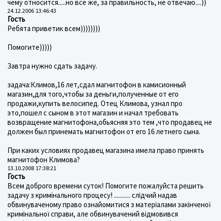
чему относится.....но все же, за правильность, не отвечаю....))
24.12.2006 13:46:43
Гость
Ребята приветик всем))))))))
Помогите)))))
Завтра нужно сдать задачу.
задача:Климов,16 лет,сдал магнитофон в камисионный
магазин,для того,чтобы за деньги,полученные от его
продажи,купить велосипед. Отец Климова, узнал про
это,пошел с сыном в этот магазин и начал требовать
возвращение магнитофона,обьясняя это тем ,что продавец не
должен был принемать магнитофон от его 16 летнего сына.
При каких условиях продавец магазина имела право принять
магнитофон Климова?
13.10.2008 17:38:21
Гость
Всем доброго времени суток! Помогите пожалуйста решить
задачу з кримінального процесу! ........... слідчий надав
обвинуваченому право ознайомитися з матеріалами закінченої
кримінальної справи, але обвинувачений відмовився