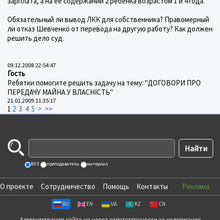
зарплата, а на ее содержании 2 ребенка возрастом 1 и 4 года.
Обязательный ли вывод ЛКК для собственника? Правомерный
ли отказ Шевченко от перевода на другую работу? Как должен
решить дело суд.
09.12.2008 22:54:47
Гость
Ребятки помогите решить задачу на тему: "ДОГОВОРИ ПРО
ПЕРЕДАЧУ МАЙНА У ВЛАСНІСТЬ"
21.01.2009 11:35:17
1
2
3
4
5
>
>>
ВУЗ
преподаватель
материал
О проекте
Сотрудничество
Помощь
Контакты
Реклама
RU
EN
UA
KZ
CN
Администрация сайта не несет ответственности за содержание