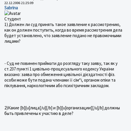
22.12.2006 21:25:09
Sabrina
Студент
1) Должен ли суд принять такое заявление к рассмотрению,
как он должен поступить, когда во время рассмотрения дела
будет установлено, что заявление подано не правомочными
лицами?
- Суд не повинен приймати до розгляду таку заяву, так як у
ст.237 пункті 1 цивільно-процесуального кодексу України
вказано: заява про обмеження цивільної дієздатності фіз.
особи може бути подана членами її сім*ї, органом опіки та
піклування, наркологічним або психітричним закладом.
2)Какие [b][u]лица[/u][/b] и [b][u]организации[[/u]/b] должны
быть привлечены к участию в деле?