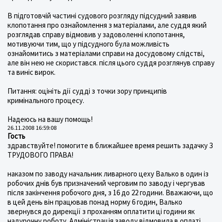
В підготовчій частині судового розгляду підсудний заявив
клопотання про ознайомлення з матеріалами, але суддя який
розглядав справу відмовив у задоволенні клопотання,
мотивуючи тим, що у підсудного була можливість
ознайомитись з матеріалами справи на досудовому слідстві,
але він нею не скористався. після цього суддя розглянув справу
та виніс вирок.
Питання: оцініть дії судді з точки зору принципів
кримінального процесу.
Надеюсь на вашу помощь!
26.11.2008 16:59:08
Гость
здравствуйте! помогите в ближайшее время решить задачку З
ТРУДОВОГО ПРАВА!
наказом по заводу начальник ливарного цеху Валько в один із
робочих днів був призначений черговим по заводу і чергував
після закінчення робочого дня, з 16 до 22 години. Вважаючи, що
в цей день він працював понад норму 6 годин, Валько
звернувся до дирекції з проханням оплатити ці години як
надурочну роботу. Адміністрація заводу відмовила в оплаті,