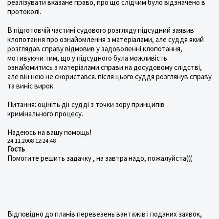
реалізувати вказане право, про що слідчим було відзначено в
протоколі.
В підготовчій частині судового розгляду підсудний заявив
клопотання про ознайомлення з матеріалами, але суддя який
розглядав справу відмовив у задоволенні клопотання,
мотивуючи тим, що у підсудного була можливість
ознайомитись з матеріалами справи на досудовому слідстві,
але він нею не скористався. після цього суддя розглянув справу
та виніс вирок.
Питання: оцініть дії судді з точки зору принципів
кримінального процесу.
Надеюсь на вашу помощь!
24.11.2008 12:24:48
Гость
Помогите решить задачку , на завтра надо, пожалуйста(((
Відповідно до планів перевезень вантажів і поданих заявок,