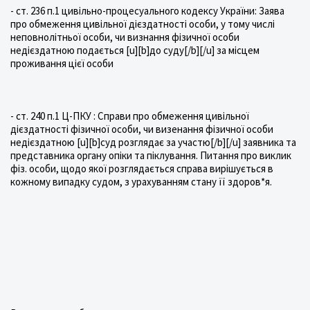
- ст. 236 п.1 цивільно-процесуального кодексу України: Заява
про обмеження цивільної дієздатності особи, у тому числі
неповнолітньої особи, чи визнання фізичної особи
недієздатною подається [u][b]до суду[/b][/u] за місцем
проживання цієї особи
- ст. 240 п.1 Ц-ПКУ : Справи про обмеження цивільної
дієздатності фізичної особи, чи визенання фізичної особи
недієздатною [u][b]суд розглядає за участю[/b][/u] заявника та
представника органу опіки та піклування. Питання про виклик
фіз. особи, щодо якої розглядається справа вирішується в
кожному випадку судом, з урахуванням стану її здоров*я.