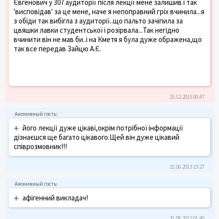
Євгенович у 307 аудиторії після лекції мене залишив і так
'висповідав' за це мене, наче я непоправний гріх вчинила...я
з обіди так вибігла з аудиторії..що пальто зачіпила за
цвяшки лавки студентської і розірвала...Так негідно
вчинити він не мав би..і на Кметя я була дуже ображена,що
так все передав Зайцю А.Є.
25.12.2015 00:47
+
його лекції дуже цікаві,окрім потрібної інформації
дізнаєшся ще багато цікавого.Щей він дуже цікавий
співрозмовник!!!
21.06.2013 23:27
+
афігенний викладач!
31.08.2012 01:40