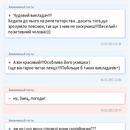
+
Чудовий викладач!!!
Ходила до нього на репетиторство...досить того,що
зрозуміло пояснює,так ще з ним не заскучаєш!!!Веселий і
позитивний чоловік)))
12.02.2011 01:28
+
А він красивий!!!Особливо його усмішка:)
І ще він гарно читає лекції!!!Побільше б таких викладачів=)
06.02.2011 22:06
–
ну, Заец, погоди!
05.02.2011 18:37
+
хм,ну і що якщо справді вони скопійовані???