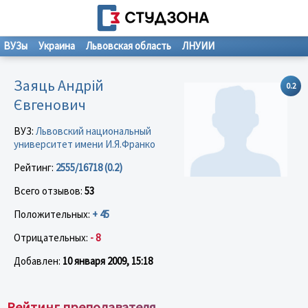
ВУЗы
Украина
Львовская область
ЛНУИИ
Заяць Андрій
0.2
Євгенович
ВУЗ:
Львовский национальный
университет имени И.Я.Франко
Рейтинг:
2555/16718 (0.2)
Всего отзывов:
53
Положительных:
+ 45
Отрицательных:
- 8
Добавлен:
10 января 2009, 15:18
Рейтинг преподавателя