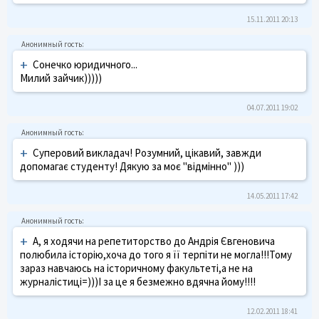
15.11.2011 20:13
+
Сонечко юридичного...
Милий зайчик)))))
04.07.2011 19:02
+
Суперовий викладач! Розумний, цікавий, завжди
допомагає студенту! Дякую за моє "відмінно" )))
14.05.2011 17:42
+
А, я ходячи на репетиторство до Андрія Євгеновича
полюбила історію,хоча до того я її терпіти не могла!!!Тому
зараз навчаюсь на історичному факультеті,а не на
журналістиці=)))І за це я безмежно вдячна йому!!!!
12.02.2011 18:41