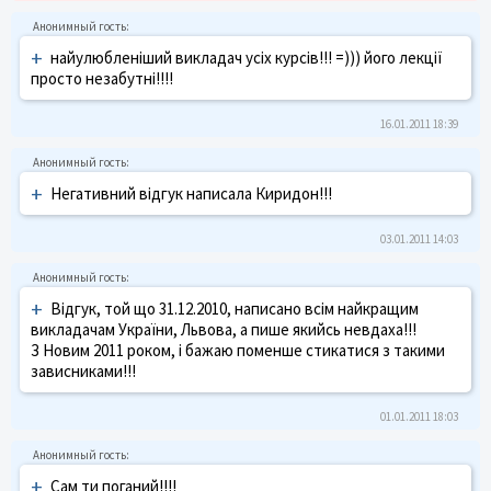
+
найулюбленіший викладач усіх курсів!!! =))) його лекції
просто незабутні!!!!
16.01.2011 18:39
+
Негативний відгук написала Киридон!!!
03.01.2011 14:03
+
Відгук, той що 31.12.2010, написано всім найкращим
викладачам України, Львова, а пише якийсь невдаха!!!
З Новим 2011 роком, і бажаю поменше стикатися з такими
зависниками!!!
01.01.2011 18:03
+
Сам ти поганий!!!!