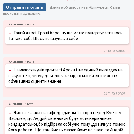
Отправить отзыв
Данные об авторе не публикуются. Отзыв
проходит модерацию.
–
Такий як всі. Гроші бере, ну ше може пожартувати шось.
Та таке собі. Шось показував з себе
27.10.2025 01:05
–
Навчаюся в університеті 4 роки і це єдиний викладач на
факультеті, якому довелося хабар, оскільки він не хотів
об'єктивно оцінити знання
23.01.2018 20:27
–
Якось сказала на кафедрі давньої історії перед Кметем
Василем,що Андрій Євгенович буде моїм керівником
кандидатської,бо підібрала собі уже тему ,дотичну з темою
його роботи...Що там Кметь сказав йому не знаю,та Андрій