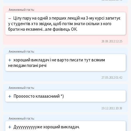
–
Цілу пару на одній з перших лекцій на 3-му курсі запитує
у студентів хто звідки, щоб потім знати скільки з кого
брати на екзамені...але фахівець ОК.
28.08.2012 12:25
+
хороший викладач і не варто писати тут всяким
нелюдам погані речі
27.05.2012 01:42
+
Проооосто клаааасниий *)
19.12.2011 20:38
+
Дууууууууууже хороший викладач.