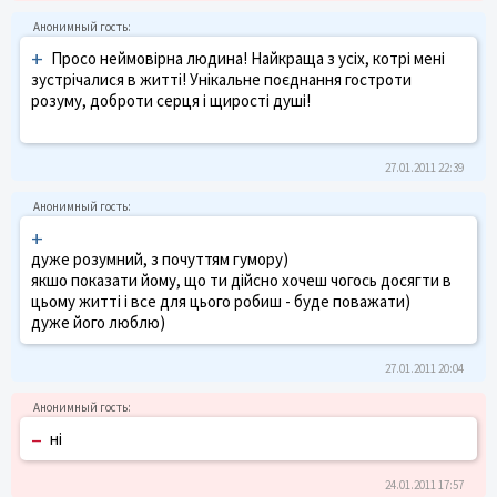
+
Просо неймовірна людина! Найкраща з усіх, котрі мені
зустрічалися в житті! Унікальне поєднання гостроти
розуму, доброти серця і щирості душі!
27.01.2011 22:39
+
дуже розумний, з почуттям гумору)
якшо показати йому, що ти дійсно хочеш чогось досягти в
цьому житті і все для цього робиш - буде поважати)
дуже його люблю)
27.01.2011 20:04
–
ні
24.01.2011 17:57