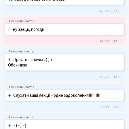
15.03.2010 22:33
–
ну заець, погоди!
14.03.2010 13:13
+
Просто лапочка : ) ) )
Обожнюю.
12.03.2010 12:28
+
Слухати ваші лекції - одне задоволення!!!!!!!!!!
03.03.2010 22:36
+
=) =) =)