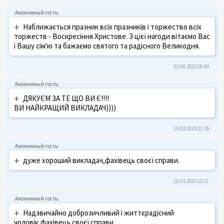
+
Наближається празник всіх празників і торжество всіх
торжеств - Воскресіння Христове. З цієї нагоди вітаємо Вас
і Вашу сім'ю та бажаємо святого та радісного Великодня.
02.04.2010 18:44
+
ДЯКУЄМ ЗА ТЕ ЩО ВИ Є!!!!
ВИ НАЙКРАЩИЙ ВИКЛАДАЧ))))
19.03.2010 21:39
+
дуже хороший викладач,фахівець своєї справи.
16.03.2010 10:11
+
Надзвичайно доброзичливий і життєрадісний
чоловік,фахівець своєї справи.