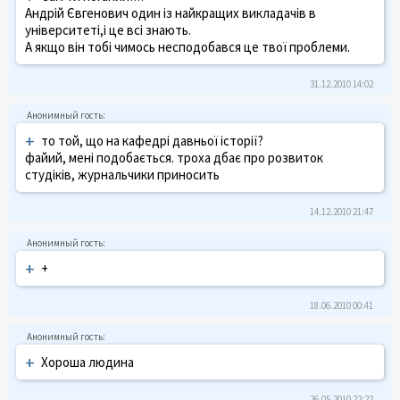
Андрій Євгенович один із найкращих викладачів в
університеті,і це всі знають.
А якщо він тобі чимось несподобався це твої проблеми.
31.12.2010 14:02
+
то той, що на кафедрі давньої історії?
файий, мені подобається. троха дбає про розвиток
студіків, журнальчики приносить
14.12.2010 21:47
+
+
18.06.2010 00:41
+
Хороша людина
26.05.2010 22:22