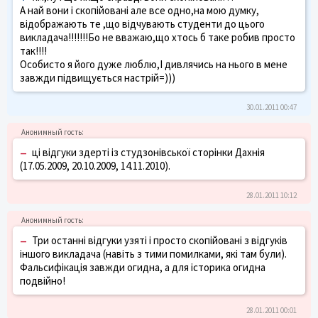
А най вони і скопійовані але все одно,на мою думку,
відображають те ,що відчувають студенти до цього
викладача!!!!!!!Бо не вважаю,що хтось б таке робив просто
так!!!!
Особисто я його дуже люблю,І дивлячись на нього в мене
завжди підвищується настрій=)))
30.01.2011 00:47
–
ці відгуки здерті із студзонівської сторінки Дахнія
(17.05.2009, 20.10.2009, 14.11.2010).
28.01.2011 10:12
–
Три останні відгуки узяті і просто скопійовані з відгуків
іншого викладача (навіть з тими помилками, які там були).
Фальсифікація завжди огидна, а для історика огидна
подвійно!
28.01.2011 00:01