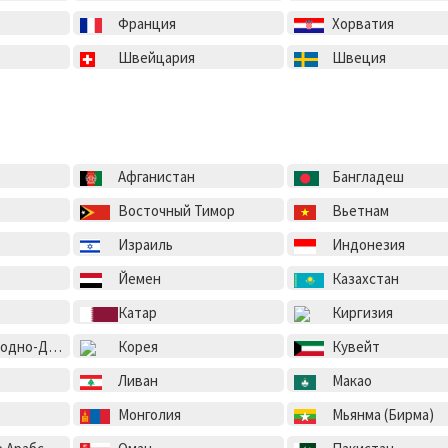
Франция
Хорватия
Швейцария
Швеция
Афганистан
Бангладеш
Восточный Тимор
Вьетнам
Израиль
Индонезия
Йемен
Казахстан
Катар
Киргизия
ская Республика
Корея
Кувейт
Ливан
Макао
Монголия
Мьянма (Бирма)