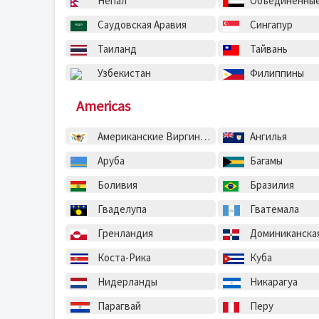
Непал
Объединенные Арабск
Саудовская Аравия
Сингапур
Таиланд
Тайвань
Узбекистан
Филиппины
Americas
Американские Виргинские острова
Ангилья
Аруба
Багамы
Боливия
Бразилия
Гваделупа
Гватемала
Гренландия
Доминиканская Ре
Коста-Рика
Куба
Нидерланды
Никарагуа
Парагвай
Перу