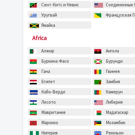
Сент-Китс и Невис
Соединенные Штат
Уругвай
Французская Г
Ямайка
Africa
Алжир
Ангола
Буркина-Фасо
Бурунди
Гана
Гвинея
Египет
Замбия
Кабо-Верде
Камерун
Лесото
Либерия
Мавритания
Мадагаскар
Марокко
Мозамбик
Нигерия
Реюньон