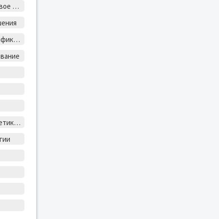
Лесное и садово-парковое хозяйство
шения
Механизация и электрификация сельского хозяйства
ование
Судовождение и энергетика судов
гии