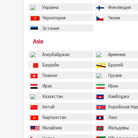
Украина
Финляндия
Черногория
Чехия
Эстония
Asia
Азербайджан
Армения
Бахрейн
Бруней
Гонконг
Грузия
Ирак
Иран
Казахстан
Камбоджа
Китай
Корейская Народно-Демократиче
Кыргызстан
Лаос
Малайзия
Мальдивы