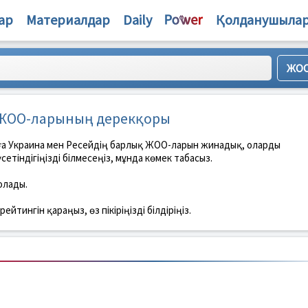
ар
Материалдар
Daily
Қолданушыла
ң ЖОО-ларының дерекқоры
ға Украина мен Ресейдің барлық ЖОО-ларын жинадық, оларды
етіндігіңізді білмесеңіз, мұнда көмек табасыз.
олады.
ингін қараңыз, өз пікіріңізді білдіріңіз.