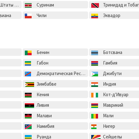
ы Америки
Суринам
Тринидад и Тобаг
виана
Чили
Эквадор
Бенин
Ботсвана
Габон
Гамбия
Демократическая Республика Конго
Джибути
Зимбабве
Индия
Кения
Кот-д'Ивуар
Ливия
Маврикий
Малави
Мали
Намибия
Нигер
Руанда
Сейшелы