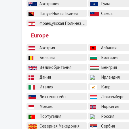
Австралия
Гуам
Папуа-Новая Гвинея
Самоа
Французская Полинезия
Europe
Австрия
Албания
Бельгия
Болгария
Великобритания
Венгрия
Дания
Ирландия
Италия
Кипр
Лихтенштейн
Люксембург
Монако
Норвегия
Португалия
Россия
Северная Македония
Сербия