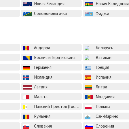
Новая Зеландия
Новая Каледония
Соломоновы о-ва
Фиджи
Андорра
Беларусь
Босния и Герцеговина
Ватикан
Германия
Греция
Исландия
Испания
Латвия
Литва
Мальта
Молдавия
Папский Престол (Государство-город Ватикан)
Польша
Румыния
Сан-Марино
Словакия
Словения