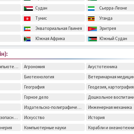
Судан
Сьерра-Леоне
Тунис
Уганда
Экваториальная Гвинея
Эритрея
Южная Африка
Южный Судан
н):
Автоматизация и компьютерно-интегрованые технологии
Агрономия
Акустотехника
Биотехнология
Ветеринарная медици
География
Горное дело
Дошкольное воспитан
Издательско-полиграфическое дело
Инженерная механика
Информационная безопасность
Искусство
История
енерия
Компьютерные науки
Корабли и океанотехн