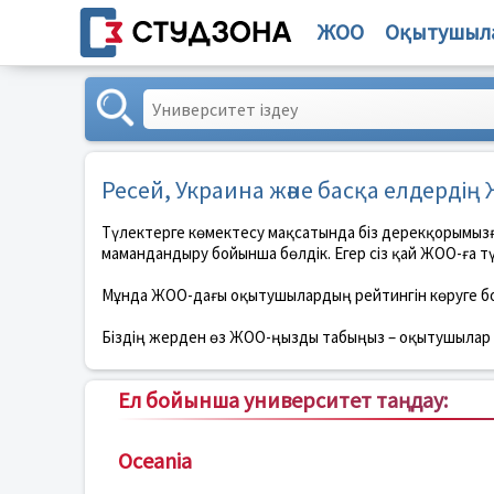
ЖОО
Оқытушыл
Ресей, Украина және басқа елдерді
Түлектерге көмектесу мақсатында біз дерекқорымыз
мамандандыру бойынша бөлдік. Егер сіз қай ЖОО-ға түс
Мұнда ЖОО-дағы оқытушылардың рейтингін көруге б
Біздің жерден өз ЖОО-ңызды табыңыз – оқытушылар рейт
Ел бойынша университет таңдау:
Oceania