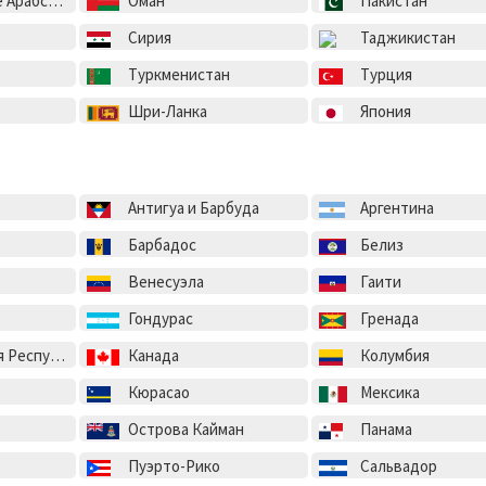
ие Эмираты
Оман
Пакистан
Сирия
Таджикистан
Туркменистан
Турция
Шри-Ланка
Япония
Антигуа и Барбуда
Аргентина
Барбадос
Белиз
Венесуэла
Гаити
Гондурас
Гренада
спублика
Канада
Колумбия
Кюрасао
Мексика
Острова Кайман
Панама
Пуэрто-Рико
Сальвадор