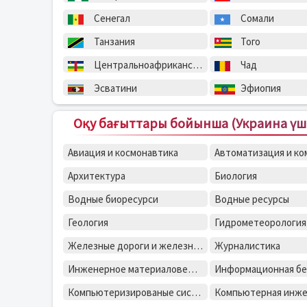
Сенегал
Сомали
Танзания
Того
Центральноафриканская Республика
Чад
Эсватини
Эфиопия
Оқу бағыттары бойынша (Украина үші
Авиация и космонавтика
Архитектура
Биология
Водные биоресурси
Водные ресурсы
Геология
Гидрометеорология
Железные дороги и железнодорожная техника
Журналистика
Инженерное материаловедение
Компьютеризированые системы, автоматика и управления
Компьютерная инж