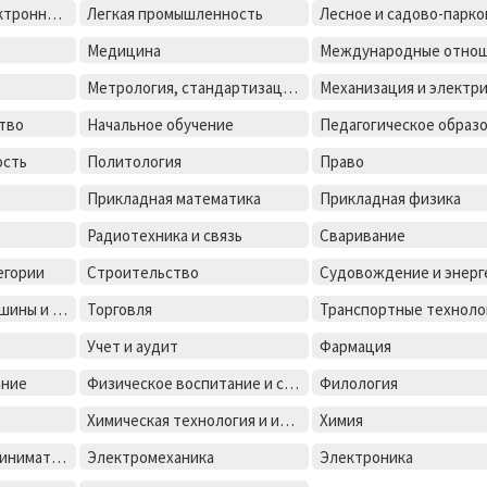
Лазерная и оптоелектронная техника
Легкая промышленность
Медицина
Международные отно
Метрология, стандартизация и сертификация
тво
Начальное обучение
Педагогическое образ
ость
Политология
Право
Прикладная математика
Прикладная физика
Радиотехника и связь
Сваривание
егории
Строительство
Технологические машины и оборудования
Торговля
Транспортные техноло
Учет и аудит
Фармация
ание
Физическое воспитание и спорт
Филология
Химическая технология и инженерия
Химия
Экономика и предпринимательство
Электромеханика
Электроника