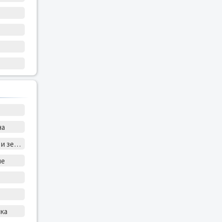
на
Геодезия, картография и землеустройства
ие
ика