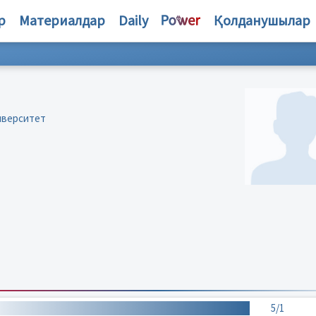
р
Материалдар
Daily
Қолданушылар
иверситет
5/1