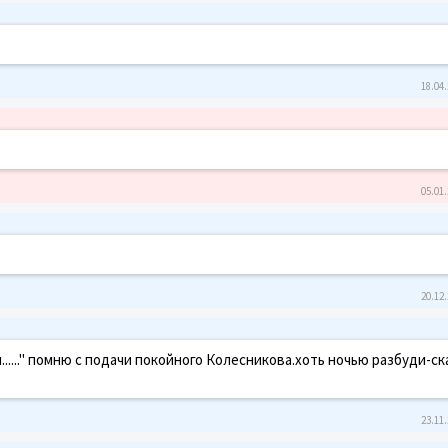
18.04.
05.01.
20.12.
......" помню с подачи покойного Колесникова.хоть ночью разбуди-с
23.11.