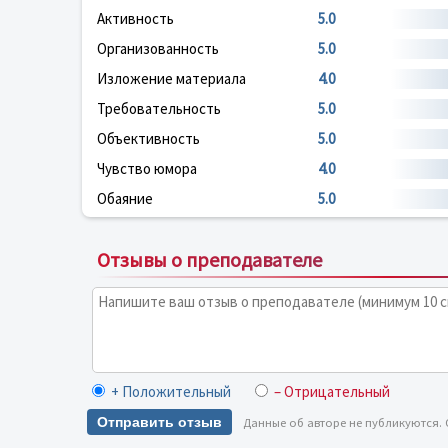
Активность
5.0
Организованность
5.0
Изложение материала
4.0
Требовательность
5.0
Объективность
5.0
Чувство юмора
4.0
Обаяние
5.0
Отзывы о преподавателе
+ Положительный
– Отрицательный
Отправить отзыв
Данные об авторе не публикуются.