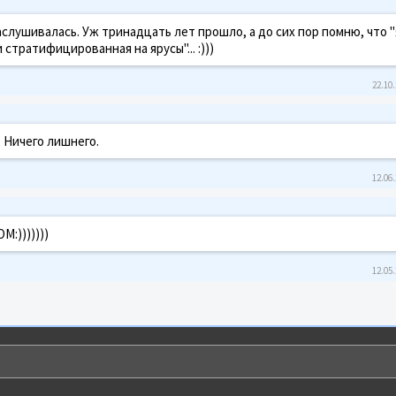
слушивалась. Уж тринадцать лет прошло, а до сих пор помню, что 
стратифицированная на ярусы"... :)))
22.10.
 Ничего лишнего.
12.06.
:)))))))
12.05.