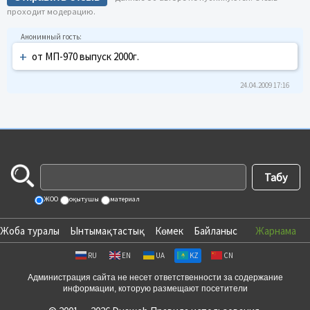
проходит модерацию.
+
от МП-970 выпуск 2000г.
24.04.2009 17:16
ЖОО
оқытушы
материал
Жоба туралы
Ынтымақтастық
Көмек
Байланыс
Жарнама
RU
EN
UA
KZ
CN
Администрация сайта не несет ответственности за содержание
информации, которую размещают посетители