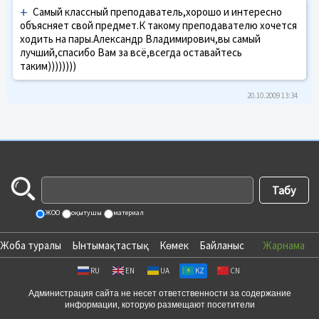
+
Самый классный преподаватель,хорошо и интересно
объясняет свой предмет.К такому преподавателю хочется
ходить на пары.Александр Владимирович,вы самый
лучший,спасибо Вам за всё,всегда оставайтесь
таким))))))))
20.10.2009 13:34
ЖОО
оқытушы
материал
Жоба туралы
Ынтымақтастық
Көмек
Байланыс
Жарнама
RU
EN
UA
KZ
CN
Администрация сайта не несет ответственности за содержание
информации, которую размещают посетители