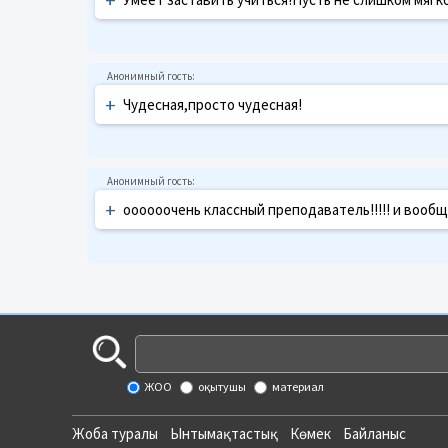
+
Чудесная,просто чудесная!
+
оооооочень классный преподаватель!!!!! и вообще
ЖОО
оқытушы
материал
Жоба туралы
Ынтымақтастық
Көмек
Байланыс