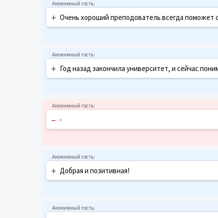
+
Очень хороший преподователь.всегда поможет 
+
Год назад закончила университет, и сейчас пони
–
-
+
Добрая и позитивная!