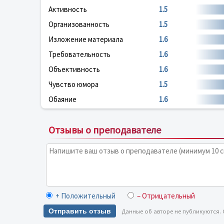
Активность
1.5
Организованность
1.5
Изложение материала
1.6
Требовательность
1.6
Объективность
1.6
Чувство юмора
1.5
Обаяние
1.6
Отзывы о преподавателе
+ Положительный
– Отрицательный
Отправить отзыв
Данные об авторе не публикуются.