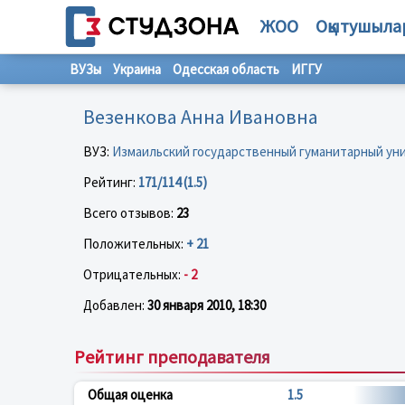
ЖОО
Оқытушыла
ВУЗы
Украина
Одесская область
ИГГУ
Везенкова Анна Ивановна
ВУЗ:
Измаильский государственный гуманитарный ун
Рейтинг:
171/114 (1.5)
Всего отзывов:
23
Положительных:
+ 21
Отрицательных:
- 2
Добавлен:
30 января 2010, 18:30
Рейтинг преподавателя
Общая оценка
1.5