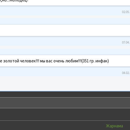
02.05.
07.04.
 золотой человек!!! мы вас очень любим!!!(351 гр. инфак)
04.02.
Жарнама