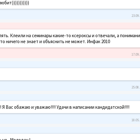
бит)))))))))))
23.09.
ять. Клеили на семинары какие-то ксероксы и отвечали, а понимани
а-то ничего не знает и объяснить не может. Инфак 2010
17.09.
25.08.
! Я Вас обажаю и уважаю!!!! Удачи в написании кандидатской!!!!
18.05.
,но...Молодец!