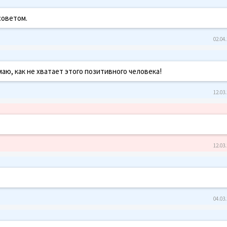
советом.
02.04.
маю, как не хватает этого позитивного человека!
12.03.
12.03.
04.03.