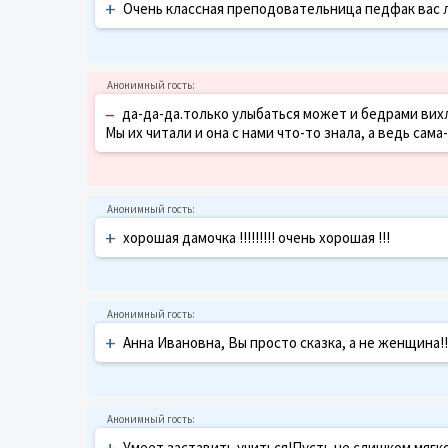
+
Очень классная преподовательница педфак вас лю
–
да-да-да.только улыбаться может и бедрами вихл
Мы их читали и она с нами что-то знала, а ведь сам
+
хорошая дамочка !!!!!!!!! очень хорошая !!!
+
Анна Ивановна, Вы просто сказка, а не женщина!!
+
Умеет заставить учиться!Пусть не слишком мягко