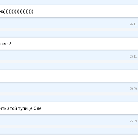
)))))))))))))))))
26.11.
овек!
05.11.
29.09.
тить этой тупице Оле
25.09.