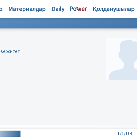
р
Материалдар
Daily
Қолданушылар
иверситет
171/114