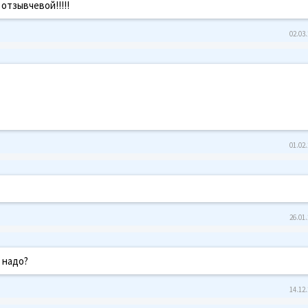
отзывчевой!!!!!
02.03.
01.02.
26.01.
 надо?
14.12.