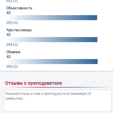
592/131
Объективность
4.5
592/131
Чувство юмора
4.5
594/131
Обаяние
4.5
595/131
Отзывы о преподавателе