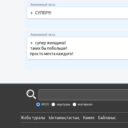
+
СУПЕР!!!
+
супер женщина!
таких бы побольше!
просто мечта каждого!
ЖОО
оқытушы
материал
Жоба туралы
Ынтымақтастық
Көмек
Байланыс