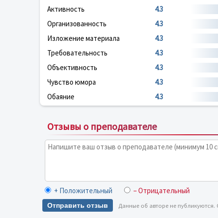
Активность
4.3
Организованность
4.3
Изложение материала
4.3
Требовательность
4.3
Объективность
4.3
Чувство юмора
4.3
Обаяние
4.3
Отзывы о преподавателе
+ Положительный
– Отрицательный
Отправить отзыв
Данные об авторе не публикуются.