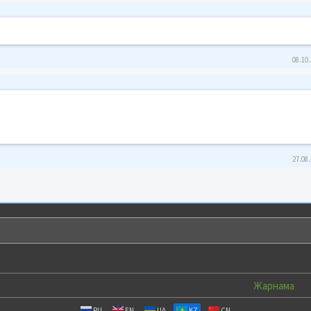
08.10.
27.08.
Жарнама
RU
EN
UA
KZ
CN