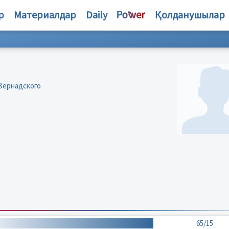
р
Материалдар
Daily
Қолданушылар
 Вернадского
65/15