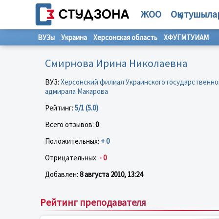
ЖОО
Оқытушыла
ВУЗы
Украина
Херсонская область
ХФУГМТУИАМ
Смирнова Ирина Николаевна
ВУЗ:
Херсонский филиал Украинского государственног
адмирала Макарова
Рейтинг:
5/1 (5.0)
Всего отзывов:
0
Положительных:
+ 0
Отрицательных:
- 0
Добавлен:
8 августа 2010, 13:24
Рейтинг преподавателя