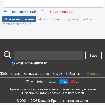
+ Положительный
– Отрицательный
Отправить отзыв
Данные об авторе не публикуются. Отзыв
проходит модерацию.
ЖОО
оқытушы
материал
Жоба туралы
Ынтымақтастық
Көмек
Байланыс
Жарнама
RU
EN
UA
KZ
CN
Администрация сайта не несет ответственности за содержание
информации, которую размещают посетители
© 2001 — 2026 Duaweb
Правила использования