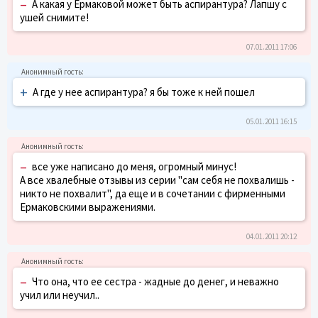
–
А какая у Ермаковой может быть аспирантура? Лапшу с
ушей снимите!
07.01.2011 17:06
+
А где у нее аспирантура? я бы тоже к ней пошел
05.01.2011 16:15
–
все уже написано до меня, огромный минус!
А все хвалебные отзывы из серии "сам себя не похвалишь -
никто не похвалит", да еще и в сочетании с фирменными
Ермаковскими выражениями.
04.01.2011 20:12
–
Что она, что ее сестра - жадные до денег, и неважно
учил или неучил..