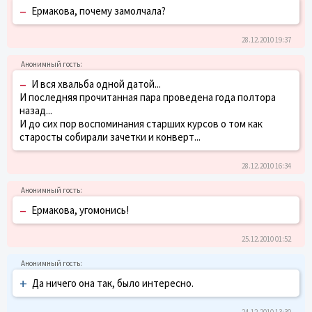
–
Ермакова, почему замолчала?
28.12.2010 19:37
–
И вся хвальба одной датой...
И последняя прочитанная пара проведена года полтора
назад...
И до сих пор воспоминания старших курсов о том как
старосты собирали зачетки и конверт...
28.12.2010 16:34
–
Ермакова, угомонись!
25.12.2010 01:52
+
Да ничего она так, было интересно.
24.12.2010 13:30