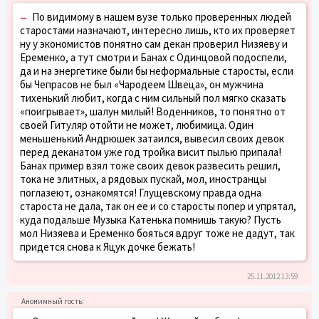
–
По видимому в нашем вузе только проверенных людей
старостами назначают, интересно лишь, кто их проверяет
ну у экономистов понятно сам декан проверил Низяеву и
Еременко, а тут смотри и Банах с Одинцовой подоспели,
да и на энергетике были бы неформальные старосты, если
бы Чепрасов не был «Чародеем Швеца», он мужчина
тихенький любит, когда с ним сильный пол мягко сказать
«поигрывает», шалун милый! Воденников, то понятно от
своей Гитуляр отойти не может, любимица. Один
меньшенький Андрюшек затаился, вывесил своих девок
перед деканатом уже год тройка висит пылью припала!
Банах пример взял тоже своих девок развесить решил,
тока не элитных, а рядовых пускай, мол, иностранцы
поглазеют, ознакомятся! Глущевскому правда одна
староста не дала, так он ее и со старосты попер и упрятал,
куда подальше Музыка Катенька помнишь такую? Пусть
мол Низяева и Еременко бояться вдруг тоже не дадут, так
придется снова к Яцук дочке бежать!
25.11.2012 13:59