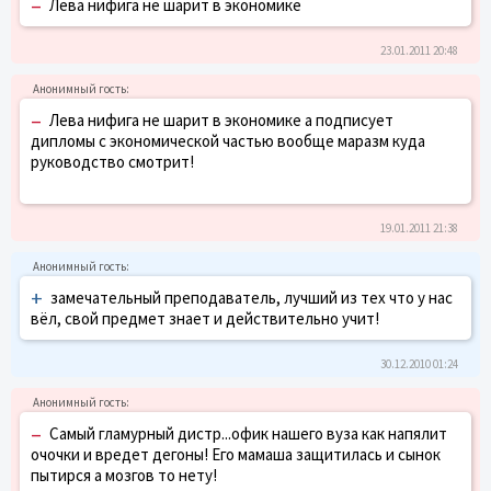
–
Лева нифига не шарит в экономике
23.01.2011 20:48
–
Лева нифига не шарит в экономике а подписует
дипломы с экономической частью вообще маразм куда
руководство смотрит!
19.01.2011 21:38
+
замечательный преподаватель, лучший из тех что у нас
вёл, свой предмет знает и действительно учит!
30.12.2010 01:24
–
Самый гламурный дистр...офик нашего вуза как напялит
очочки и вредет дегоны! Его мамаша защитилась и сынок
пытирся а мозгов то нету!