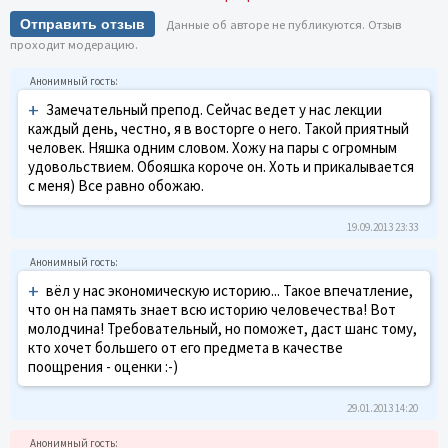
Отправить отзыв
Данные об авторе не публикуются. Отзыв
проходит модерацию.
+
Замечательный препод. Сейчас ведет у нас лекции
каждый день, честно, я в восторге о него. Такой приятный
человек. Няшка одним словом. Хожу на пары с огромным
удовольствием. Обояшка короче он. Хоть и прикалывается
с меня) Все равно обожаю.
19.09.2013 23:33
+
вёл у нас экономическую историю... Такое впечатление,
что он на память знает всю историю человечества! Вот
молодчина! Требовательный, но поможет, даст шанс тому,
кто хочет большего от его предмета в качестве
поощрения - оценки :-)
29.01.2013 14:20