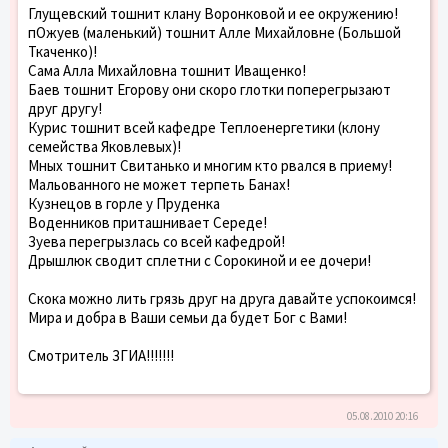
Глущевский тошнит клану Воронковой и ее окружению!
пОжуев (маленький) тошнит Алле Михайловне (Большой
Ткаченко)!
Сама Алла Михайловна тошнит Иващенко!
Баев тошнит Егорову они скоро глотки поперегрызают
друг другу!
Курис тошнит всей кафедре Теплоенергетики (клону
семейства Яковлевых)!
Мных тошнит Свитанько и многим кто рвался в приему!
Мальованного не может терпеть Банах!
Кузнецов в горле у Пруденка
Воденников приташнивает Середе!
Зуева перегрызлась со всей кафедрой!
Дрышлюк сводит сплетни с Сорокиной и ее дочери!
Скока можно лить грязь друг на друга давайте успокоимся!
Мира и добра в Ваши семьи да будет Бог с Вами!
Смотритель ЗГИА!!!!!!!
05.08.2010 20:16