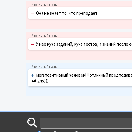
–
Она не знает то, что преподает
–
У нее куча заданий, куча тестов, а знаний после 
+
мегапозитивный человек!!! отличный предподават
забуду)))