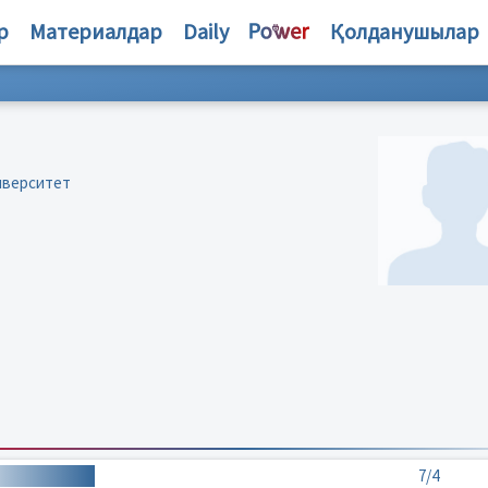
р
Материалдар
Daily
Қолданушылар
иверситет
7/4