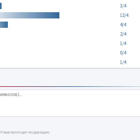
3/4
12/4
4/4
2/4
1/4
0/4
1/4
 Отзыв проходит модерацию.