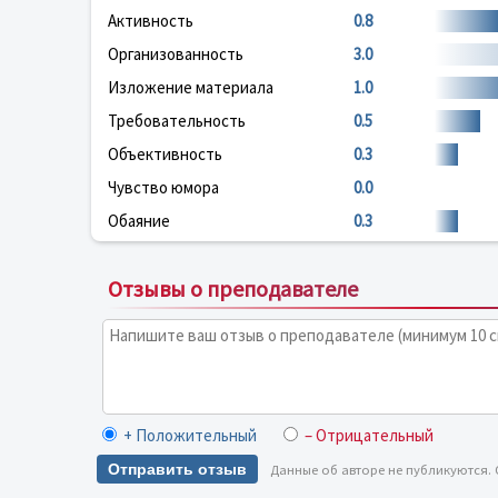
Активность
0.8
Организованность
3.0
Изложение материала
1.0
Требовательность
0.5
Объективность
0.3
Чувство юмора
0.0
Обаяние
0.3
Отзывы о преподавателе
+ Положительный
– Отрицательный
Отправить отзыв
Данные об авторе не публикуются.