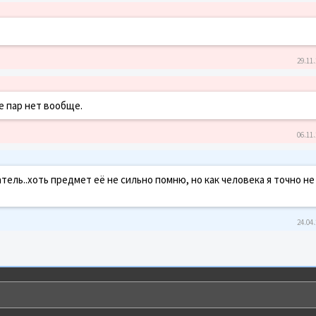
29.11.
ее пар нет вообще.
06.11.
ель..хоть предмет её не сильно помню, но как человека я точно не
24.04.