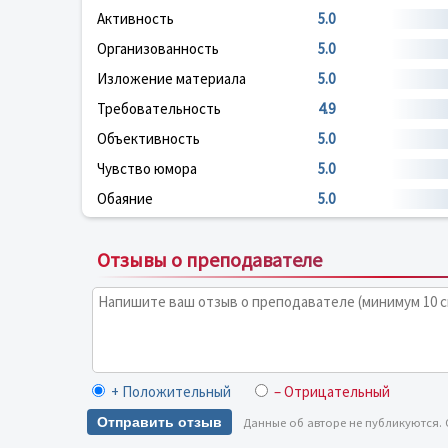
Активность
5.0
Организованность
5.0
Изложение материала
5.0
Требовательность
4.9
Объективность
5.0
Чувство юмора
5.0
Обаяние
5.0
Отзывы о преподавателе
+ Положительный
– Отрицательный
Отправить отзыв
Данные об авторе не публикуются.