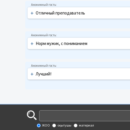
+
Отличный преподаватель
+
Норм мужик, с пониманием
+
Лучший!
ЖОО
оқытушы
материал