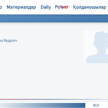
р
Материалдар
Daily
Қолданушылар
ва Мудрого
40/8