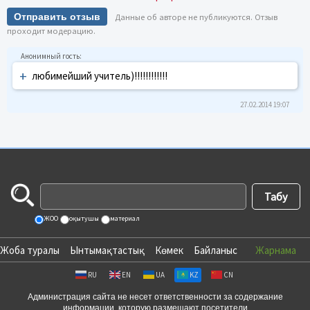
Отправить отзыв
Данные об авторе не публикуются. Отзыв
проходит модерацию.
+
любимейший учитель)!!!!!!!!!!!!
27.02.2014 19:07
ЖОО
оқытушы
материал
Жоба туралы
Ынтымақтастық
Көмек
Байланыс
Жарнама
RU
EN
UA
KZ
CN
Администрация сайта не несет ответственности за содержание
информации, которую размещают посетители