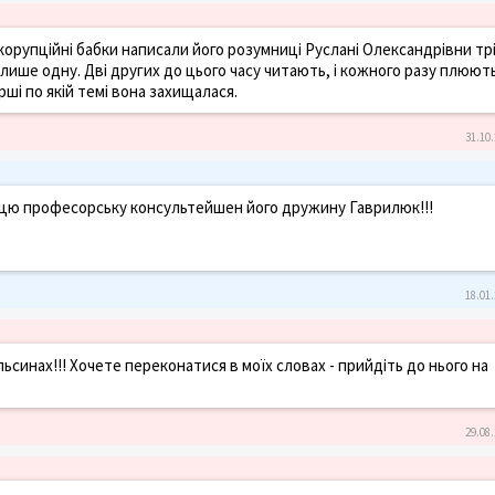
корупційні бабки написали його розумниці Руслані Олександрівни тр
ише одну. Дві других до цього часу читають, і кожного разу плюют
ші по якій темі вона захищалася.
31.10.
на цю професорську консультейшен його дружину Гаврилюк!!!
18.01.
ьсинах!!! Хочете переконатися в моїх словах - прийдіть до нього на
29.08.