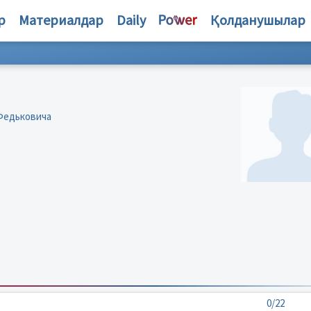
р
Материалдар
Daily
Қолданушылар
Федьковича
0/22