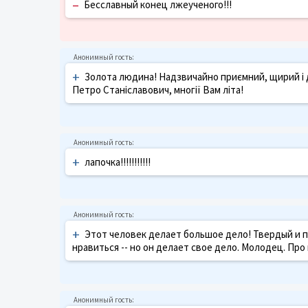
–
Бесславный конец лжеученого!!!
+
Золота людина! Надзвичайно приємний, щирий і
Петро Станіславович, многії Вам літа!
+
лапочка!!!!!!!!!!!
+
Этот человек делает большое дело! Твердый и 
нравиться -- но он делает свое дело. Молодец. Про