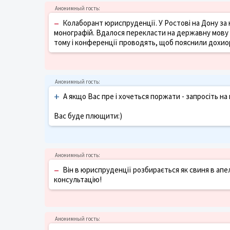
–
Колаборант юриспруденції. У Ростові на Дону за 
монографій. Вдалося перекласти на державну мову л
тому і конференції проводять, щоб пояснили дохиор
+
А якщо Вас пре і хочеться поржати - запросіть 
Вас буде плющити:)
–
Він в юриспруденції розбирається як свиня в апел
консультацію!