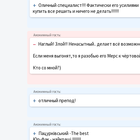
+
Оличный специалист!!! Фактически его усилиями 
купить все решить и ничего не делать!!!!!!
–
Наглый! Злой!! Ненасытный.. делает всё возможно
Если меня выгонят,то я разобью его Мерс к чёртовой
Кто со мной?)
+
отличный препод!
+
Пацурківський -The best
Юр-фак - найкращі !!!!!!!