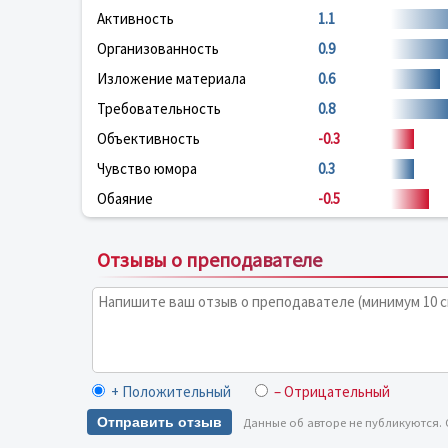
Активность
1.1
Организованность
0.9
Изложение материала
0.6
Требовательность
0.8
Объективность
-0.3
Чувство юмора
0.3
Обаяние
-0.5
Отзывы о преподавателе
+ Положительный
– Отрицательный
Отправить отзыв
Данные об авторе не публикуются.