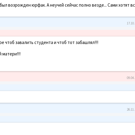
был возрожден юрфак. А неучей сейчас полно везде... Сами хотят в
17.10.
е чтоб завалить студента и чтоб тот забашлял!!!
 матери!!!
09.04.
26.11.