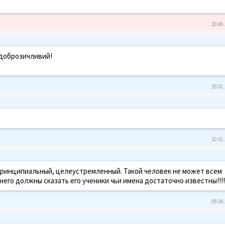
20.06.
 доброзичливий!
29.01.
10.01.
принципиальный, целеустремленный. Такой человек не может всем
 него должны сказать его ученики чьи имена достаточно известны!!!!
09.04.