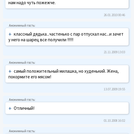
нам надо чуть пожежче.
26.01.2010 00:46
+
классный дядька...частенько с пар отпускал нас...и зачет
у него на шарец все получили !!!!!
21.11.2009 13:03
+
самый положительный милашка, но худенький. Жена,
покормите его мясом!
13.07.2009 19:55
+
Отличный!
01.10.2008 16:02