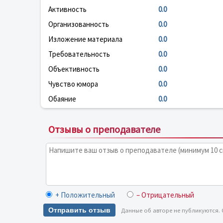
Активность
0.0
Организованность
0.0
Изложение материала
0.0
Требовательность
0.0
Объективность
0.0
Чувство юмора
0.0
Обаяние
0.0
Отзывы о преподавателе
+ Положительный
– Отрицательный
Отправить отзыв
Данные об авторе не публикуются.