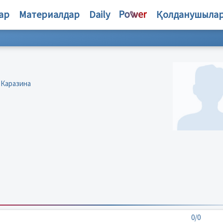
ар
Материалдар
Daily
Қолданушыла
 Каразина
0/0