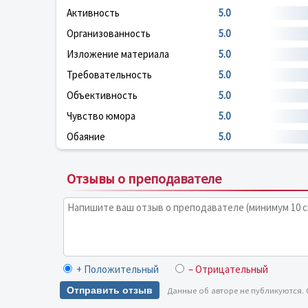
Активность
5.0
Организованность
5.0
Изложение материала
5.0
Требовательность
5.0
Объективность
5.0
Чувство юмора
5.0
Обаяние
5.0
Отзывы о преподавателе
+ Положительный
– Отрицательный
Отправить отзыв
Данные об авторе не публикуются.