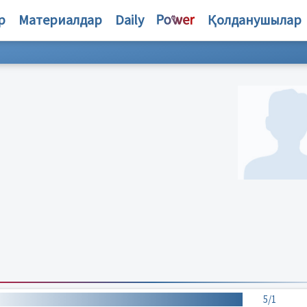
р
Материалдар
Daily
Қолданушылар
5/1