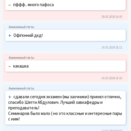
–
пффф.. много пафоса
29.05.2024 16:45
+
Офігєнний дєд!
14.03.2024 18:11
–
какашка
14.03.2024 18:10
+
сдавали сегодня экзамен (мы заочники) принял отлично,
спасибо Шегги Абдулович. Лучший завкафедры и
преподаватель!
Семинаров было мало ( но это классные и интересные пары
с ним!
12.03.2024 00:02