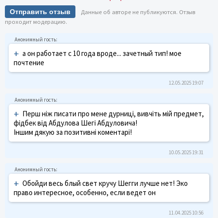
Отправить отзыв
Данные об авторе не публикуются. Отзыв
проходит модерацию.
+
а он работает с 10 года вроде... зачетный тип! мое
почтение
12.05.2025 19:07
+
Перш ніж писати про мене дурниці, вивчіть мій предмет,
фідбек від Абдулова Шегі Абдуловича!
Іншим дякую за позитивні коментарі!
10.05.2025 19:31
+
Обойди весь блый свет кручу Шегги лучше нет! Эко
право интересное, особенно, если ведет он
11.04.2025 10:56