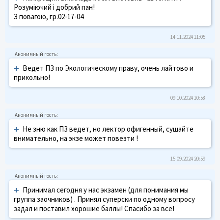
Розуміючий і добрий пан!
З повагою, гр.02-17-04
14.11.2024 11:05
+
Ведет ПЗ по Экологическому праву, очень лайтово и
прикольно!
09.10.2024 10:58
+
Не зню как ПЗ ведет, но лектор офигенный, сушайте
внимательно, на экзе может повезти !
15.09.2024 20:59
+
Принимал сегодня у нас экзамен (для понимания мы
группа заочников) . Принял суперски по одному вопросу
задал и поставил хорошие баллы! Спасибо за всё!