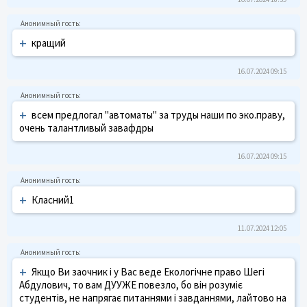
+
кращий
16.07.2024 09:15
+
всем предлогал "автоматы" за труды наши по эко.праву,
очень талантливый завафдры
16.07.2024 09:15
+
Класний1
11.07.2024 12:05
+
Якщо Ви заочник і у Вас веде Екологічне право Шегі
Абдулович, то вам ДУУЖЕ повезло, бо він розуміє
студентів, не напрягає питаннями і завданнями, лайтово на