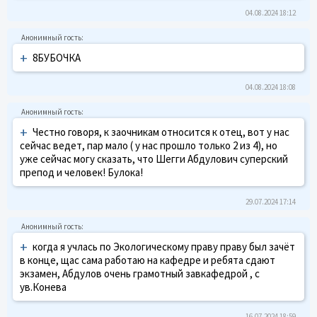
04.08.2024 18:12
+
8БУБОЧКА
04.08.2024 18:08
+
Честно говоря, к заочникам относится к отец, вот у нас
сейчас ведет, пар мало ( у нас прошло только 2 из 4), но
уже сейчас могу сказать, что Шегги Абдулович суперский
препод и человек! Булока!
29.07.2024 17:14
+
когда я учлась по Экологическому праву праву был зачёт
в конце, щас сама работаю на кафедре и ребята сдают
экзамен, Абдулов очень грамотный завкафедрой , с
ув.Конева
16.07.2024 18:59