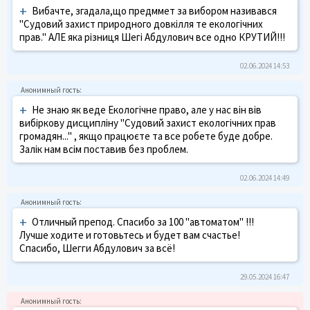
+
Вибачте, згадала,що предммет за вибором називався
"Судовий захист природного довкілля те екологічних
прав." АЛЕ яка різниця Шегі Абдулович все одно КРУТИЙ!!!
02.06.2024 14:53
+
Не знаю як веде Екологічне право, але у нас він вів
вибіркову дисципліну "Судовий захист екологічних прав
громадян..." , якщо працюєте та все робете буде добре.
Залік нам всім поставив без проблем.
02.06.2024 14:49
+
Отличный препод. Спасибо за 100 "автоматом" !!!
Лучше ходите и готовьтесь и будет вам счастье!
Спасибо, Шегги Абдулович за всё!
29.05.2024 16:47