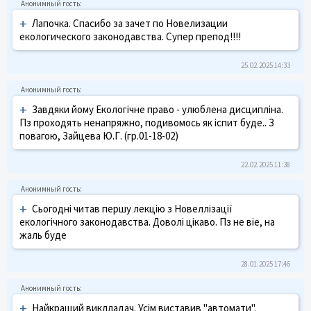
+
Лапочка. Спасибо за зачет по Новелизации
екологического законодавства. Супер препод!!!!
25.02.2025 14:33
+
Завдяки йому Екологічне право - улюблена дисципліна.
Пз проходять ненапряжно, подивомось як іспит буде.. З
повагою, Зайцева Ю.Г. (гр.01-18-02)
22.02.2025 11:38
+
Сьогодні читав першу лекцію з Новеллізації
екологічного законодавства. Доволі цікаво. Пз не віе, на
жаль буде
28.01.2025 17:46
+
Найкращий виклладач. Усім виставив "автомати".