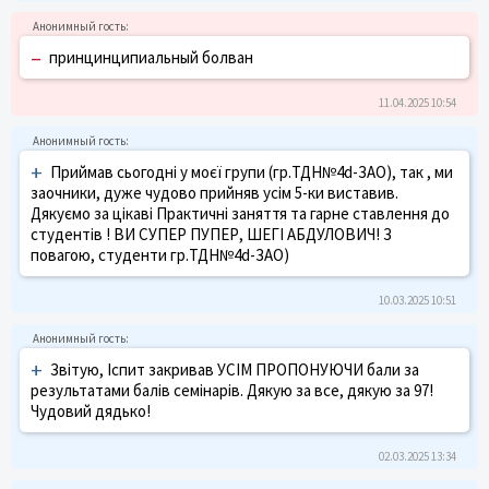
–
принцинципиальный болван
11.04.2025 10:54
+
Приймав сьогодні у моєї групи (гр.ТДН№4d-ЗАО), так , ми
заочники, дуже чудово прийняв усім 5-ки виставив.
Дякуємо за цікаві Практичні заняття та гарне ставлення до
студентів ! ВИ СУПЕР ПУПЕР, ШЕГІ АБДУЛОВИЧ! З
повагою, студенти гр.ТДН№4d-ЗАО)
10.03.2025 10:51
+
Звітую, Іспит закривав УСІМ ПРОПОНУЮЧИ бали за
результатами балів семінарів. Дякую за все, дякую за 97!
Чудовий дядько!
02.03.2025 13:34