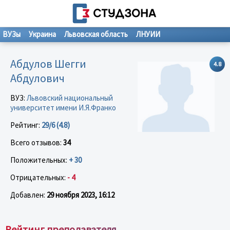
ВУЗы
Украина
Львовская область
ЛНУИИ
Абдулов Шегги
4.8
Абдулович
ВУЗ:
Львовский национальный
университет имени И.Я.Франко
Рейтинг:
29/6 (4.8)
Всего отзывов:
34
Положительных:
+ 30
Отрицательных:
- 4
Добавлен:
29 ноября 2023, 16:12
Рейтинг преподавателя