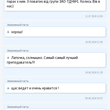
парах з ним. З повагою від групи ЗАО-ТДН№1. Колись Вів в
нас)
11.07.2024 12:04
+
хорош!
24.06.2024 11:40
+
Лапочка, солнышко. Самый-самый лучший
преподаватель!!!
24.06.2024 11:39
+
щас ведет и очень нравится !
09.06.2024 10:57