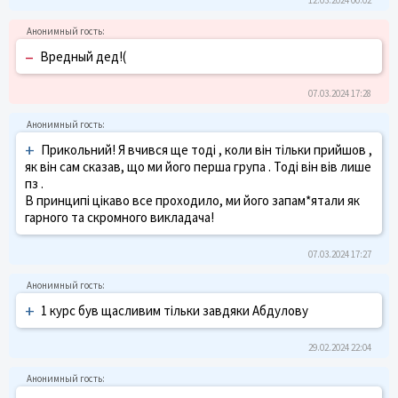
–
Вредный дед!(
07.03.2024 17:28
+
Прикольний! Я вчився ще тоді , коли він тільки прийшов ,
як він сам сказав, що ми його перша група . Тоді він вів лише
пз .
В принципі цікаво все проходило, ми його запам*ятали як
гарного та скромного викладача!
07.03.2024 17:27
+
1 курс був щасливим тільки завдяки Абдулову
29.02.2024 22:04