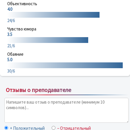
Объективность
4.0
24/6
Чувство юмора
3.5
21/6
Обаяние
5.0
30/6
Отзывы о преподавателе
+ Положительный
– Отрицательный