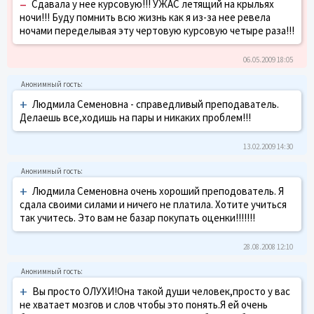
–
Сдавала у нее курсовую!!! УЖАС летящий на крыльях
ночи!!! Буду помнить всю жизнь как я из-за нее ревела
ночами переделывая эту чертовую курсовую четыре раза!!!
06.05.2009 18:05
+
Людмила Семеновна - справедливый преподаватель.
Делаешь все,ходишь на пары и никаких проблем!!!
13.02.2009 14:30
+
Людмила Семеновна очень хороший преподователь. Я
сдала своими силами и ничего не платила. Хотите учиться
так учитесь. Это вам не базар покупать оценки!!!!!!!
28.08.2008 12:10
+
Вы просто ОЛУХИ!Она такой души человек,просто у вас
не хватает мозгов и слов чтобы это понять.Я ей очень