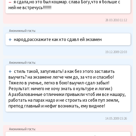
–
я сдала,но это был кошмар. слава Богу,что я больше с
ней не встречусь!!!!!!!
28.03.2010 11:12
+
народ,расскажите как кто сдавл ей экзамен
19.12.2009 22:03
+
стиль такой, запугивать! а как без этого заставить
выучить? на экзамене легче чем до, за что и спасибо!
Тяжело в ученье, легко в бою! выучил-сдал-забыл!
Результат: ничего не хочу знать о культуре и логии:)
А разбалованные отличники привыкли чтоб им все нашару,
работать на парах надо и не строить из себя пуп земли,
препод главный и нефиг возникать, ему виднее!
14.05.2009 15:26