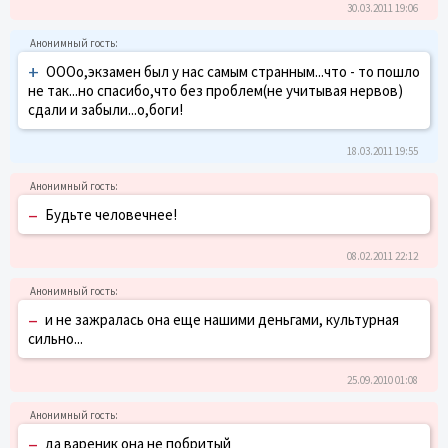
30.03.2011 19:06
+
ОООо,экзамен был у нас самым странным...что - то пошло
не так...но спасибо,что без проблем(не учитывая нервов)
сдали и забыли...о,боги!
18.03.2011 19:55
–
Будьте человечнее!
08.02.2011 22:12
–
и не зажралась она еще нашими деньгами, культурная
сильно...
25.09.2010 01:08
–
да вареник она не побритый