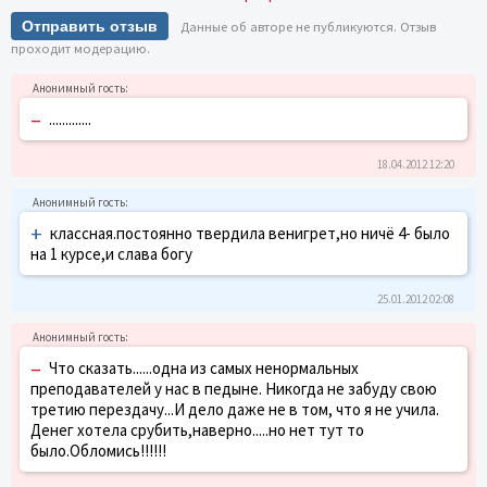
Отправить отзыв
Данные об авторе не публикуются. Отзыв
проходит модерацию.
–
.............
18.04.2012 12:20
+
классная.постоянно твердила венигрет,но ничё 4- было
на 1 курсе,и слава богу
25.01.2012 02:08
–
Что сказать......одна из самых ненормальных
преподавателей у нас в педыне. Никогда не забуду свою
третию перездачу...И дело даже не в том, что я не учила.
Денег хотела срубить,наверно.....но нет тут то
было.Обломись!!!!!!