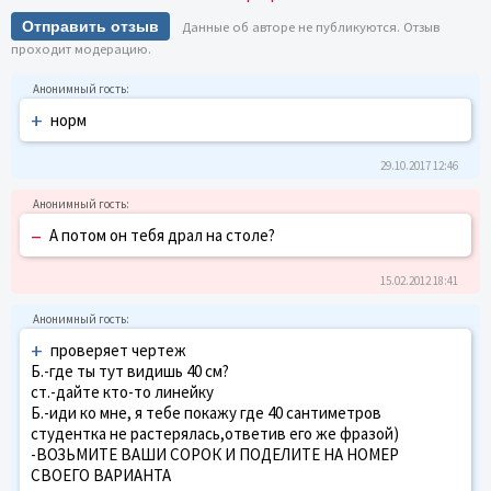
Отправить отзыв
Данные об авторе не публикуются. Отзыв
проходит модерацию.
+
норм
29.10.2017 12:46
–
А потом он тебя драл на столе?
15.02.2012 18:41
+
проверяет чертеж
Б.-где ты тут видишь 40 см?
ст.-дайте кто-то линейку
Б.-иди ко мне, я тебе покажу где 40 сантиметров
студентка не растерялась,ответив его же фразой)
-ВОЗЬМИТЕ ВАШИ СОРОК И ПОДЕЛИТЕ НА НОМЕР
СВОЕГО ВАРИАНТА