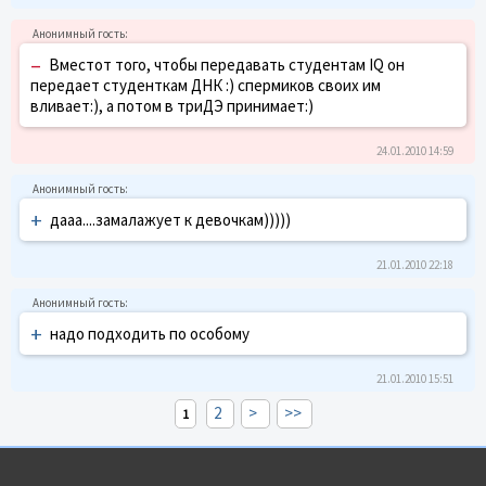
–
Вместот того, чтобы передавать студентам IQ он
передает студенткам ДНК :) спермиков своих им
вливает:), а потом в триДЭ принимает:)
24.01.2010 14:59
+
дааа....замалажует к девочкам)))))
21.01.2010 22:18
+
надо подходить по особому
21.01.2010 15:51
2
>
>>
1