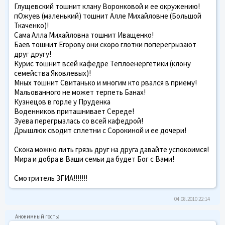
Глущевский тошнит клану Воронковой и ее окружению!
пОжуев (маленький) тошнит Алле Михайловне (Большой
Ткаченко)!
Сама Алла Михайловна тошнит Иващенко!
Баев тошнит Егорову они скоро глотки поперегрызают
друг другу!
Курис тошнит всей кафедре Теплоенергетики (клону
семейства Яковлевых)!
Мных тошнит Свитанько и многим кто рвался в приему!
Мальованного не может терпеть Банах!
Кузнецов в горле у Пруденка
Воденников приташнивает Середе!
Зуева перегрызлась со всей кафедрой!
Дрышлюк сводит сплетни с Сорокиной и ее дочери!
Скока можно лить грязь друг на друга давайте успокоимся!
Мира и добра в Ваши семьи да будет Бог с Вами!
Смотритель ЗГИА!!!!!!!
04.08.2010 22:14