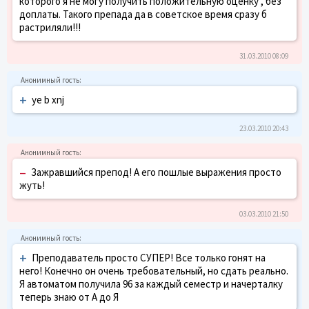
которого я не могу получить положительную оценку , без
доплаты. Такого препада да в советское время сразу б
растриляли!!!
31.03.2010 08:09
+
ye b xnj
23.03.2010 20:43
–
Зажравшийся препод! А его пошлые выражения просто
жуть!
03.03.2010 21:50
+
Преподаватель просто СУПЕР! Все только гонят на
него! Конечно он очень требовательный, но сдать реально.
Я автоматом получила 96 за каждый семестр и начерталку
теперь знаю от А до Я