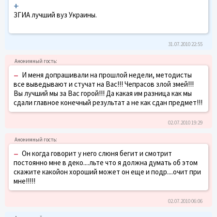
+
ЗГИА лучший вуз Украины.
31.07.2010 22:55
–
И меня допрашивали на прошлой недели, методисты
все выведывают и стучат на Вас!!! Чепрасов злой змей!!!
Вы лучший мы за Вас горой!!! Да какая им разница как мы
сдали главное конечный результат а не как сдан предмет!!!
02.07.2010 19:29
–
Он когда говорит у него слюня бегит и смотрит
постоянно мне в деко....льте что я должна думать об этом
скажите какойон хороший может он еще и подр....очит при
мне!!!!!
02.07.2010 06:06