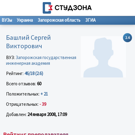
ВУЗы
Украина
Запорожская область
ЗГИА
Башлий Сергей
2.6
Викторович
ВУЗ:
Запорожская государственная
инженерная академия
Рейтинг:
46/18 (2.6)
Всего отзывов:
60
Положительных:
+ 21
Отрицательных:
- 39
Добавлен:
24 января 2008, 17:09
Рейтинг преподавателя