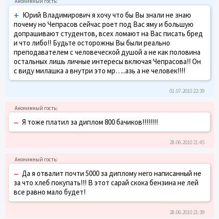
+
Юрий Владимирович я хочу что бы Вы знали не знаю
почему но Чепрасов сейчас роет под Вас яму и большую
допрашивают студентов, всех ломают на Вас писать бред
и что либо!! Будьте осторожны Вы были реально
преподавателем с человеческой душой а не как половина
остальных лишь личные интересы включая Чепрасова!! Он
с виду милашка а внутри это мр…..азь а не человек!!!!
01.07.2010 22:39
–
Я тоже платил за диплом 800 бачиков!!!!!!!!
28.06.2010 21:45
–
Да я отвалит почти 5000 за диплому него написанный не
за что хлеб покупать!!! В этот сарай скока бензина не лей
все равно мало будет!
28.06.2010 21:39