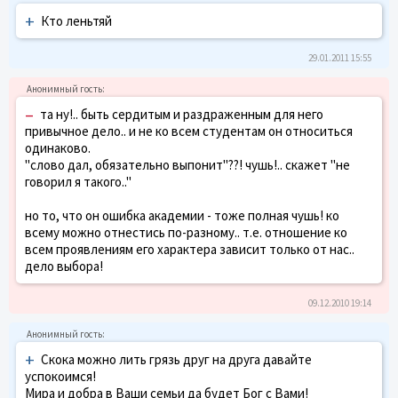
+
Кто леньтяй
29.01.2011 15:55
–
та ну!.. быть сердитым и раздраженным для него
привычное дело.. и не ко всем студентам он относиться
одинаково.
"слово дал, обязательно выпонит"??! чушь!.. скажет "не
говорил я такого.."
но то, что он ошибка академии - тоже полная чушь! ко
всему можно отнестись по-разному.. т.е. отношение ко
всем проявлениям его характера зависит только от нас..
дело выбора!
09.12.2010 19:14
+
Скока можно лить грязь друг на друга давайте
успокоимся!
Мира и добра в Ваши семьи да будет Бог с Вами!