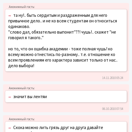
–
та ну!.. быть сердитым и раздраженным для него
привычное дело.. и не ко всем студентам он относиться
одинаково.
"слово дал, обязательно выпонит"??! чушь!.. скажет "не
говорил я такого.."
но то, что он ошибка академии - тоже полная чушь! ко
всему можно отнестись по-разному.. т.е. отношение ко
всем проявлениям его характера зависит только от нас..
дело выбора!
14.11.2010 05:24
–
значит вы лентяи
06.10.2010 07:54
–
Скока можно лить грязь друг на друга давайте