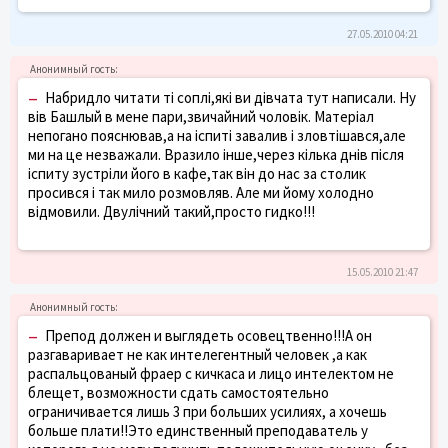
27.05.2010 04:21
–
Набридло читати ті соплі,які ви дівчата тут написали. Ну
вів Башлый в мене пари,звичайний чоловік. Матеріал
непогано пояснював,а на іспиті завалив і зловтішався,але
ми на це незважали. Вразило інше,через кілька днів після
іспиту зустріли його в кафе,так він до нас за столик
просився і так мило розмовляв. Але ми йому холодно
відмовили. Двулічний такий,просто гидко!!!
15.05.2010 21:47
–
Препод должен и выглядеть осовецтвенно!!!А он
разгаваривает не как интелегентный человек ,а как
распальцованый фраер с кичкаса и лицо интелектом не
блещет, возможности сдать самостоятельно
ограничивается лишь 3 при больших усилиях, а хочешь
больше плати!!Это единственный преподаватель у