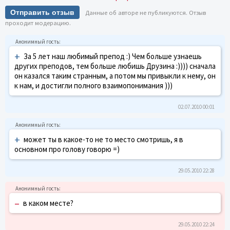
Отправить отзыв
Данные об авторе не публикуются. Отзыв
проходит модерацию.
+
За 5 лет наш любимый препод :) Чем больше узнаешь
других преподов, тем больше любишь Друзина :)))) сначала
он казался таким странным, а потом мы привыкли к нему, он
к нам, и достигли полного взаимопонимания )))
02.07.2010 00:01
+
может ты в какое-то не то место смотришь, я в
основном про голову говорю =)
29.05.2010 22:28
–
в каком месте?
29.05.2010 22:24