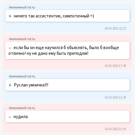
+
ничего так ассистентик, симпотичный =)
29.05.2010 22:22
–
если бы он еще научился б обьяснять, было б вообще
отлично! ну не дано ему быть преподом!
18.05.2010 17:30
+
Руслан умничка!!!
16.03.2010 12:30
–
нудила
14.03.2010 11:54