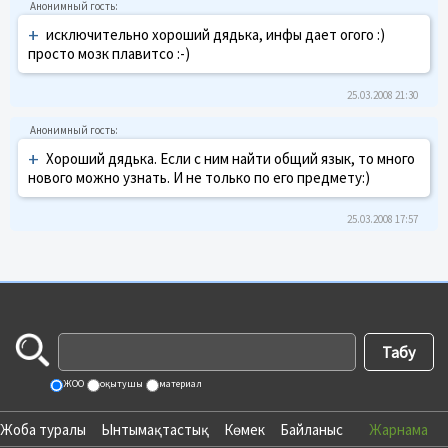
+
исключительно хороший дядька, инфы дает огого :)
просто мозк плавитсо :-)
25.03.2008 21:30
+
Хороший дядька. Если с ним найти общий язык, то много
нового можно узнать. И не только по его предмету:)
25.03.2008 17:57
ЖОО
оқытушы
материал
Жоба туралы
Ынтымақтастық
Көмек
Байланыс
Жарнама