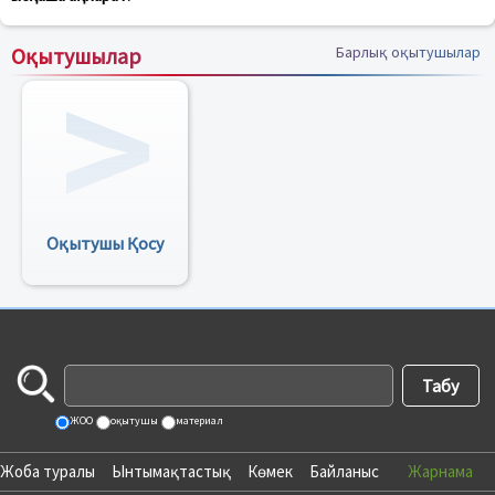
Оқытушылар
Барлық оқытушылар
Оқытушы Қосу
ЖОО
оқытушы
материал
Жоба туралы
Ынтымақтастық
Көмек
Байланыс
Жарнама