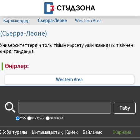
Барлық елдер
Сьерра-Леоне
Western Area
(Сьерра-Леоне)
Университеттердің толық тізімін көрсету үшін жақындағы тізімнен
өңірді таңдаңыз
Өңірлер:
Western Area
ЖОО
оқытушы
материал
Жоба туралы
Ынтымақтастық
Көмек
Байланыс
Жарнама