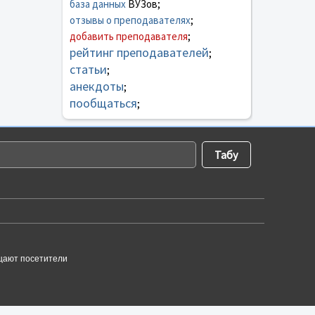
база данных
ВУЗов;
отзывы о преподавателях
;
добавить преподавателя
;
рейтинг преподавателей
;
статьи
;
анекдоты
;
пообщаться
;
щают посетители