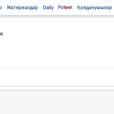
р
Материалдар
Daily
Қолданушылар
86