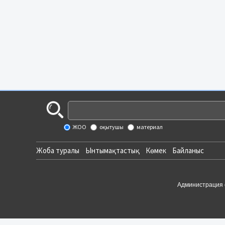
ЖОО
оқытушы
материал
Жоба туралы
Ынтымақтастық
Көмек
Байланыс
Администрация 