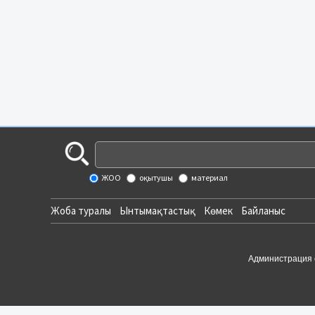
ЖОО
оқытушы
материал
Жоба туралы
Ынтымақтастық
Көмек
Байланыс
Администрация 