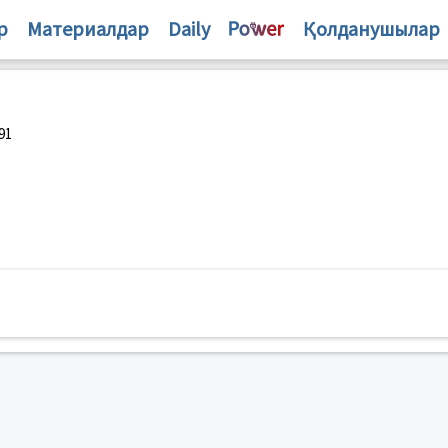
р
Материалдар
Daily
Қолданушылар
91