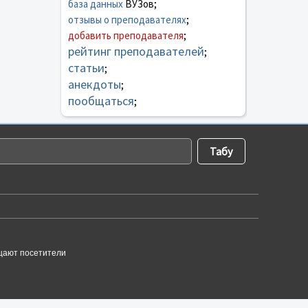
база данных
ВУЗов;
отзывы о преподавателях
;
добавить преподавателя
;
рейтинг преподавателей
;
статьи
;
анекдоты
;
пообщаться
;
щают посетители