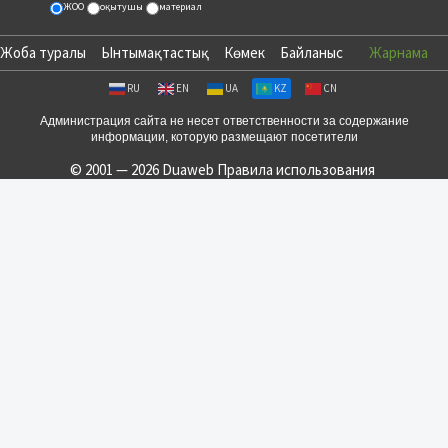
ЖОО
оқытушы
материал
Жоба туралы
Ынтымақтастық
Көмек
Байланыс
Жарнама
RU
EN
UA
KZ
CN
Администрация сайта не несет ответственности за содержание
информации, которую размещают посетители
© 2001 — 2026 Duaweb
Правила использования